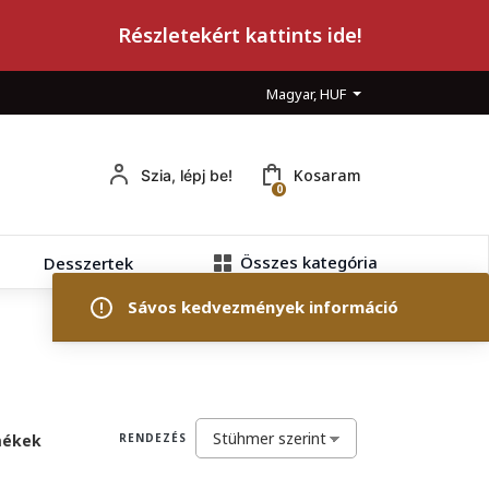
Részletekért kattints ide!
Magyar, HUF
Kosaram
Szia, lépj be!
0
Összes kategória
Desszertek
Sávos kedvezmények információ
mékek
RENDEZÉS