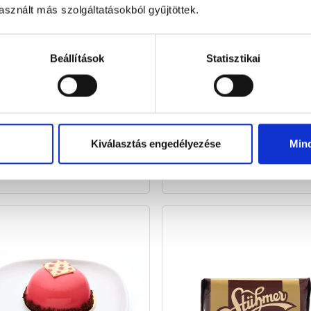
sznált más szolgáltatásokból gyűjtöttek.
Beállítások
Statisztikai
dzás krémmel töltött étc...
Étcsokoládé motoros 90
Kiválasztás engedélyezése
Min
100 g
90 g
1 899 Ft
1 899 Ft