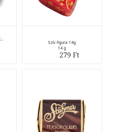
..
Szív figura 14g
14 g
279 Ft