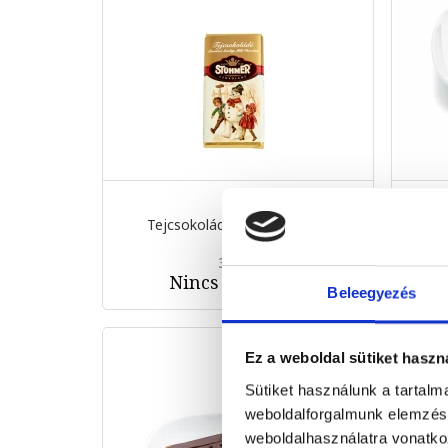
Tejcsokoládé táblácska kar...
Só
20 g
399 Ft
Nincs készleten
Beleegyezés
Ez a weboldal sütiket haszn
Sütiket használunk a tartal
weboldalforgalmunk elemzésé
weboldalhasználatra vonatko