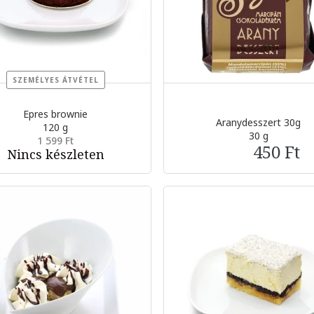
SZEMÉLYES ÁTVÉTEL
Epres brownie
Aranydesszert 30g
120 g
30 g
1 599 Ft
450 Ft
Nincs készleten