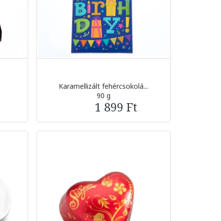
Karamellizált fehércsokolá...
90 g
1 899 Ft