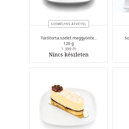
SZEMÉLYES ÁTVÉTEL
Túrótorta szelet meggyönte...
So
120 g
1 399 Ft
Nincs készleten