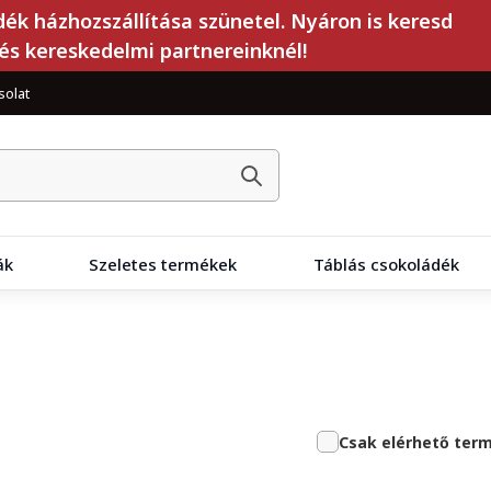
dék házhozszállítása szünetel. Nyáron is keresd
és kereskedelmi partnereinknél!
solat
ák
Szeletes termékek
Táblás csokoládék
Csak elérhető ter