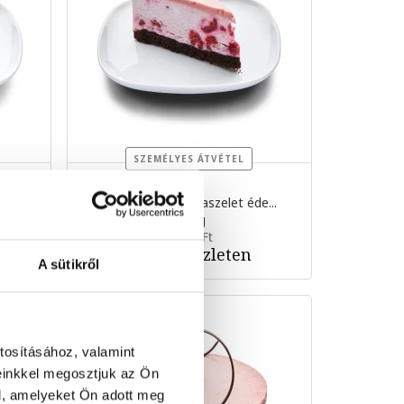
SZEMÉLYES ÁTVÉTEL
...
ZÉRÓ málna tortaszelet éde...
125 g
1 599 Ft
Nincs készleten
A sütikről
tosításához, valamint
einkkel megosztjuk az Ön
l, amelyeket Ön adott meg