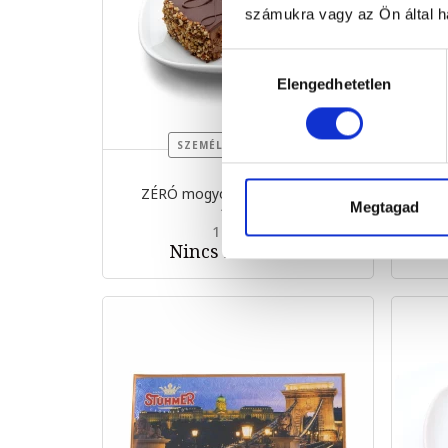
számukra vagy az Ön által ha
Hozzájárulás
Elengedhetetlen
kiválasztása
SZEMÉLYES ÁTVÉTEL
ZÉRÓ mogyorós tortaszelet...
Bo
Megtagad
115 g
1 599 Ft
Nincs készleten