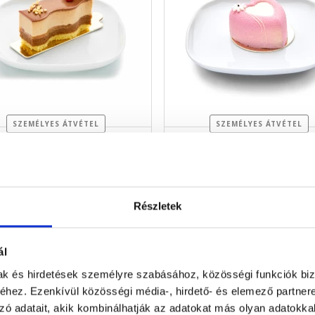
SZEMÉLYES ÁTVÉTEL
SZEMÉLYES ÁTVÉTEL
s földimogyorós-barackos...
Szív Meggyes-fehércsokolád
80 g
75 g
1 499 Ft
1 299 Ft
Nincs készleten
Nincs készleten
Részletek
ál
mak és hirdetések személyre szabásához, közösségi funkciók biz
hez. Ezenkívül közösségi média-, hirdető- és elemező partner
zó adatait, akik kombinálhatják az adatokat más olyan adatokka