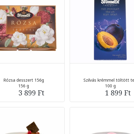
Rózsa desszert 156g
Szilvás krémmel töltött te.
156 g
100 g
3 899 Ft
1 899 Ft