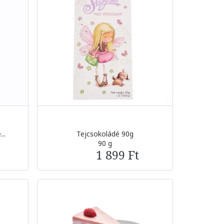
..
Tejcsokoládé 90g
90 g
1 899 Ft