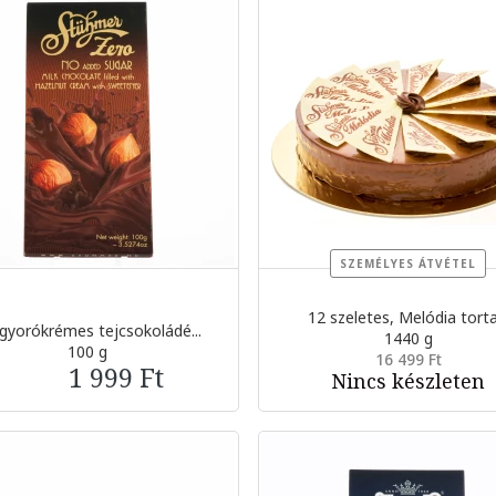
SZEMÉLYES ÁTVÉTEL
12 szeletes, Melódia torta.
yorókrémes tejcsokoládé...
1440 g
100 g
16 499 Ft
1 999 Ft
Nincs készleten