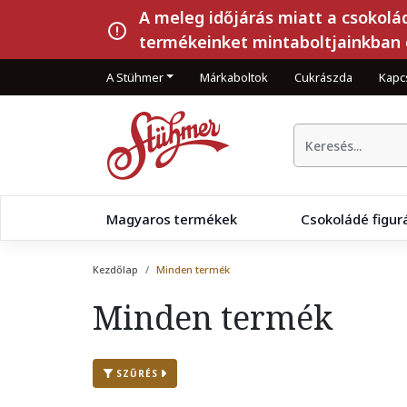
A meleg időjárás miatt a csokolá
termékeinket mintaboltjainkban 
A Stühmer
Márkaboltok
Cukrászda
Kapc
Magyaros termékek
Csokoládé figur
Kezdőlap
Minden termék
Minden termék
SZŰRÉS