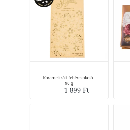
Karamellizált fehércsokolá...
90 g
1 899 Ft