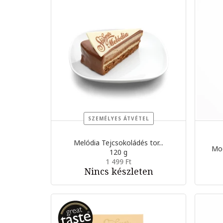
SZEMÉLYES ÁTVÉTEL
Melódia Tejcsokoládés tor...
Mog
120 g
1 499 Ft
Nincs készleten