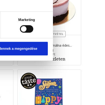
Marketing
SZEMÉLYES ÁTVÉTEL
Zsúrtorta ZÉRÓ málna édes...
g
dennek a megengedése
600 g
7 999 Ft
Nincs készleten