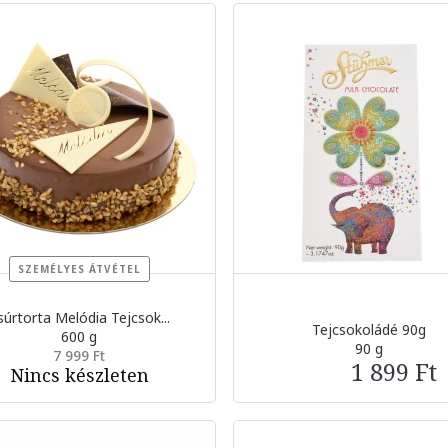
SZEMÉLYES ÁTVÉTEL
súrtorta Melódia Tejcsok...
Tejcsokoládé 90g
600 g
90 g
7 999 Ft
1 899 Ft
Nincs készleten