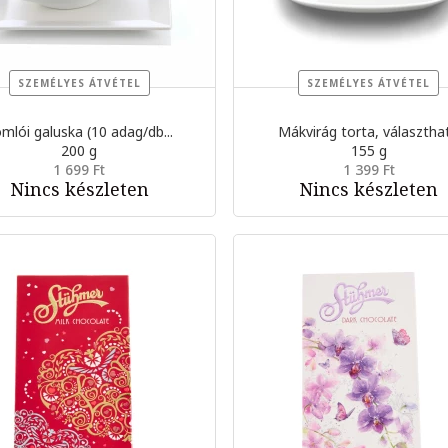
SZEMÉLYES ÁTVÉTEL
SZEMÉLYES ÁTVÉTEL
mlói galuska (10 adag/db...
Mákvirág torta, választhat.
200 g
155 g
1 699 Ft
1 399 Ft
Nincs készleten
Nincs készleten