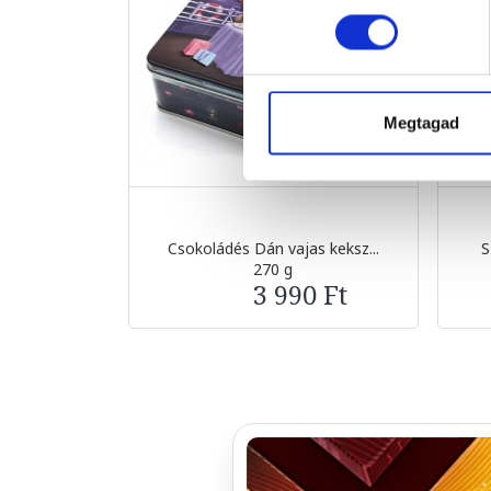
Megtagad
Csokoládés Dán vajas keksz...
S
270 g
3 990 Ft