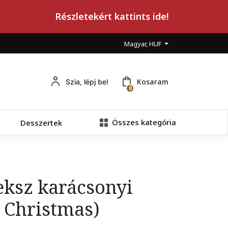
Részletekért kattints ide!
Magyar, HUF
Kosaram
Szia, lépj be!
0
Összes kategória
Desszertek
eksz karácsonyi
 Christmas)