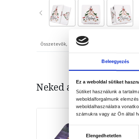
Összetevők, allergének
Technikai adatok
Beleegyezés
Ez a weboldal sütiket haszn
Neked ajánljuk
Sütiket használunk a tartal
weboldalforgalmunk elemzésé
weboldalhasználatra vonatko
számukra vagy az Ön által ha
Hozzájárulás
Elengedhetetlen
kiválasztása