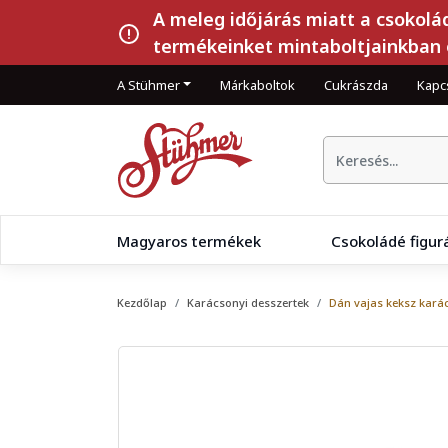
A meleg időjárás miatt a csokolá
termékeinket mintaboltjainkban 
A Stühmer
Márkaboltok
Cukrászda
Kapc
Magyaros termékek
Csokoládé figur
Kezdőlap
Karácsonyi desszertek
Dán vajas keksz kará