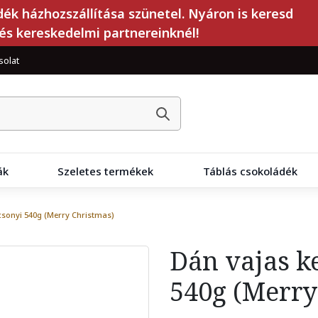
dék házhozszállítása szünetel. Nyáron is keresd
és kereskedelmi partnereinknél!
solat
ák
Szeletes termékek
Táblás csokoládék
csonyi 540g (Merry Christmas)
Dán vajas k
540g (Merry