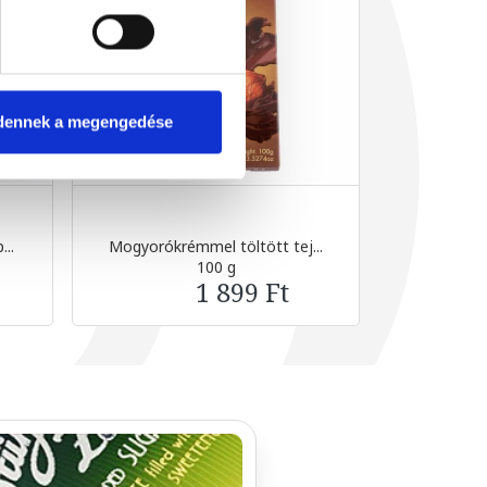
dennek a megengedése
...
Mogyorókrémmel töltött tej...
Étcsokolá
100 g
1 899 Ft