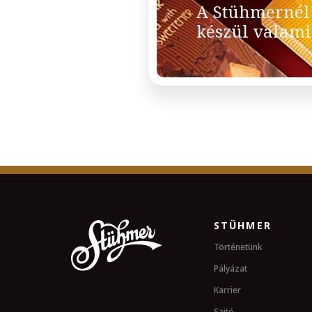
A Stühmernél
készül valami
STÜHMER
Történetünk
Pályázat
Karrier
Sajtó