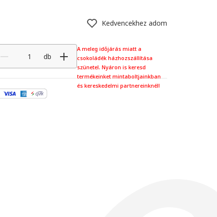
Kedvencekhez adom
A meleg időjárás miatt a
db
csokoládék házhozszállítása
szünetel. Nyáron is keresd
termékeinket mintaboltjainkban
és kereskedelmi partnereinknél!