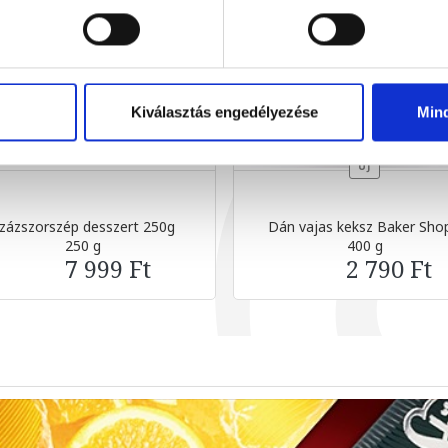
Kiválasztás engedélyezése
Min
ÚJ
zázszorszép desszert 250g
Dán vajas keksz Baker Shop
250 g
400 g
7 999 Ft
2 790 Ft