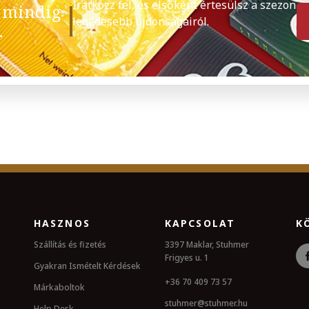
Iratkozz fel, és elsőként értesülsz a szezon
 mindig
legédesebb újdonságairól.
.
HASZNOS
KAPCSOLAT
K
Szállítás és fizetés
3397 Maklar, Stuhmer
Frigyes u. 1
Gyakran Ismételt Kérdések
+36 70 409 73 57
Márkaboltok
stuhmer@stuhmer.hu
Help Desk