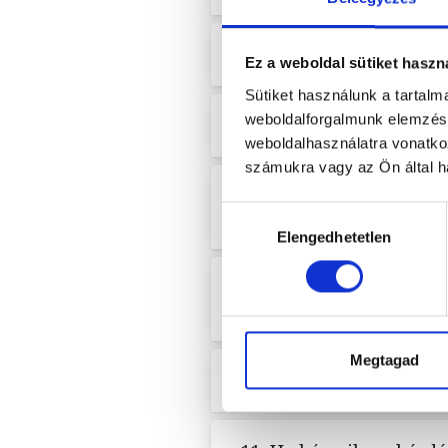
6. A webáruház az álta
Ez a weboldal sütiket haszn
Sütiket használunk a tartal
weboldalforgalmunk elemzésé
7. Milyen jogaim és jo
weboldalhasználatra vonatko
számukra vagy az Ön által ha
8. Mikor és milyen mód
kérhetek tájékoztatást
Hozzájárulás
Elengedhetetlen
kiválasztása
9. Van-e bármilyen köl
helyesbítését, törlését
Megtagad
10. Meddig tárolják az 