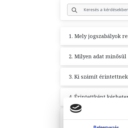
1. Mely jogszabályok r
2. Milyen adat minősül
3. Ki számít érintettne
4. Érintettként kérhet
5. Biztonságban vanna
adataimat?
Beleegyezés