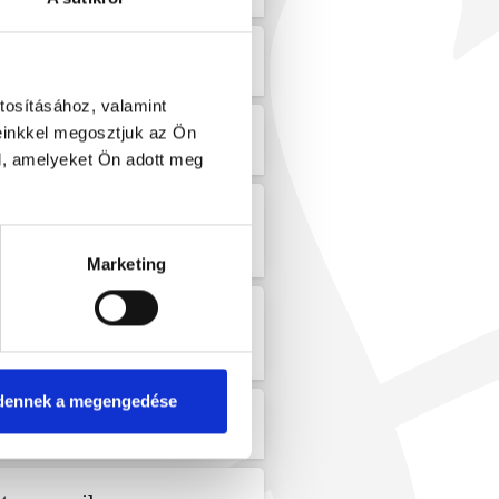
kinek és ha igen miért?
tosításához, valamint
einkkel megosztjuk az Ön
l, amelyeket Ön adott meg
yesbítését, vagy
Marketing
ódosítását,
en adataimat kezelik?
dennek a megengedése