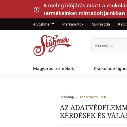
A meleg időjárás miatt a csokolá
termékeinket mintaboltjainkban 
A Stühmer
Márkaboltok
Cukrászda
Kapc
Magyaros termékek
Csokoládé figur
Kezdőlap
Adatvédelmi GYIK
AZ ADATVÉDELEMME
KÉRDÉSEK ÉS VÁLA