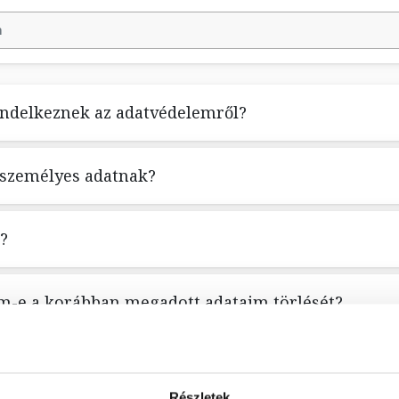
endelkeznek az adatvédelemről?
 személyes adatnak?
k?
em-e a korábban megadott adataim törlését?
k-e a webáruház részére különböző okokból megad
Részletek