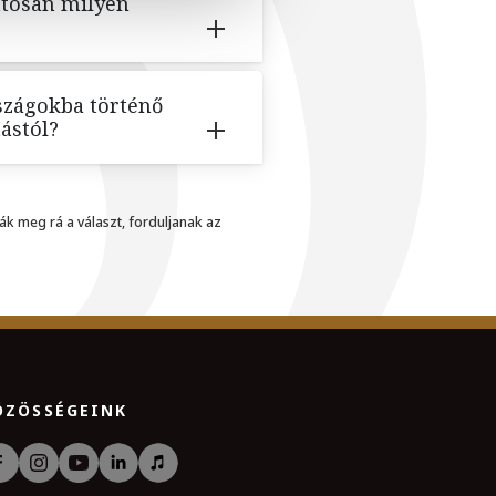
atosan milyen
rszágokba történő
ástól?
ák meg rá a választ, forduljanak az
ÖZÖSSÉGEINK