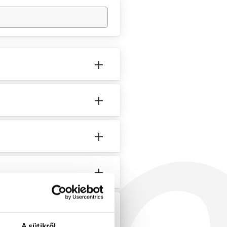
ott személyes
A sütikről