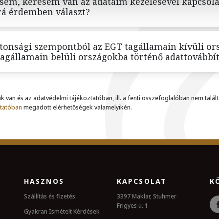
ésem, kérésem van az adataim kezelésével kapcsol
rá érdemben választ?
iztonsági szempontból az EGT tagállamain kívüli o
tagállamain belüli országokba történő adattovábbít
van és az adatvédelmi tájékoztatóban, ill. a fenti összefoglalóban nem talált
tatóban
megadott elérhetőségek valamelyikén.
HASZNOS
KAPCSOLAT
K
Szállítás és fizetés
3397 Maklar, Stuhmer
Frigyes u. 1
Gyakran Ismételt Kérdések