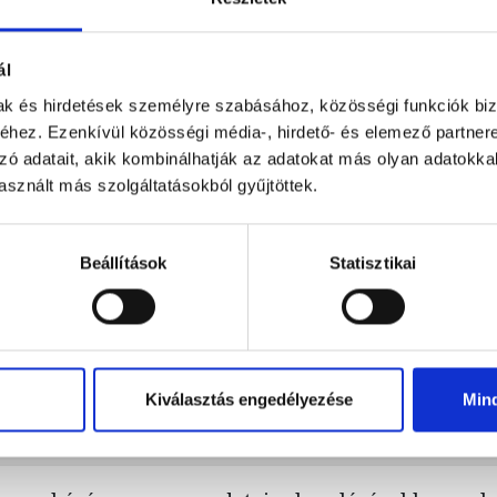
lam megadott személyes adatokat továbbítja-e vala
ál
mak és hirdetések személyre szabásához, közösségi funkciók biz
hez. Ezenkívül közösségi média-, hirdető- és elemező partner
gorvoslati lehetőségeim vannak érintettként?
zó adatait, akik kombinálhatják az adatokat más olyan adatokka
sznált más szolgáltatásokból gyűjtöttek.
on kérhetem az adataim törlését, módosítását, hel
?
Beállítások
Statisztikai
tsége, vagy feltétele annak, ha kérem az adataim m
, vagy ha csak tájékoztatást kérek arról, hogy mily
Kiválasztás engedélyezése
Min
adataimat?