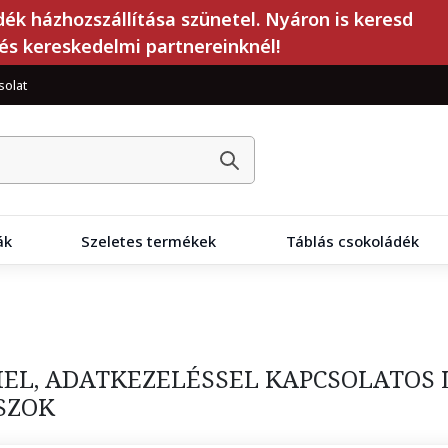
dék házhozszállítása szünetel. Nyáron is keresd
és kereskedelmi partnereinknél!
solat
ák
Szeletes termékek
Táblás csokoládék
L, ADATKEZELÉSSEL KAPCSOLATOS 
SZOK