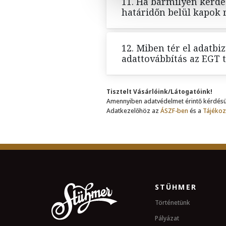
11. Ha bármilyen kérd
határidőn belül kapok 
12. Miben tér el adatb
adattovábbítás az EGT 
Tisztelt Vásárlóink/Látogatóink!
Amennyiben adatvédelmet érintő kérdésük 
Adatkezelőhöz az
ÁSZF-ben
és a
Tájékoz
STÜHMER
Történetünk
Pályázat