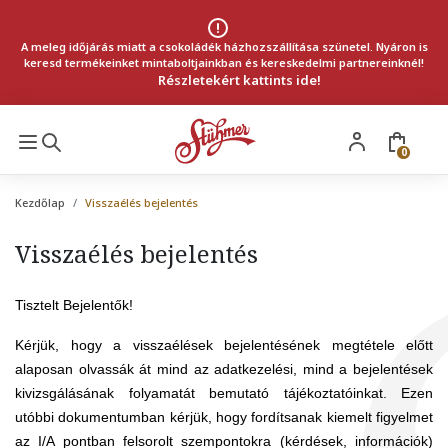
A meleg időjárás miatt a csokoládék házhozszállítása szünetel. Nyáron is
keresd termékeinket mintaboltjainkban és kereskedelmi partnereinknél!
Részletekért kattints ide!
0
Kezdőlap
Visszaélés bejelentés
Visszaélés bejelentés
Tisztelt Bejelentők!
Kérjük, hogy a visszaélések bejelentésének megtétele előtt
alaposan olvassák át mind az adatkezelési, mind a bejelentések
kivizsgálásának folyamatát bemutató tájékoztatóinkat. Ezen
utóbbi dokumentumban kérjük, hogy fordítsanak kiemelt figyelmet
az I/A pontban felsorolt szempontokra (kérdések, információk)