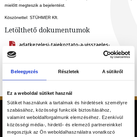
mielőtt megteszik a bejelentést.
Köszönettel: STÜHMER Kft.
Letölthető dokumentumok
adatkezelesi-tajekoztato-a-visszaeles-
bejelentesekkel-osszefuggesben-kezelt-
adatokrol.pdf
tajekoztato-a-visszaeles-bejelentesek-
Beleegyezés
Részletek
A sütikről
kivizsgalasanak-folyamatarol-es-a-panasztv-
egyeb-bejelentesi-formairol.pdf
Ez a weboldal sütiket használ
Sütiket használunk a tartalmak és hirdetések személyre
szabásához, közösségi funkciók biztosításához,
valamint weboldalforgalmunk elemzéséhez. Ezenkívül
közösségi média-, hirdető- és elemező partnereinkkel
megosztjuk az Ön weboldalhasználatra vonatkozó