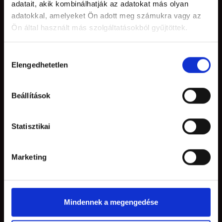
adatait, akik kombinálhatják az adatokat más olyan
adatokkal, amelyeket Ön adott meg számukra vagy az
Ön által használt más szolgáltatásokból gyűjtöttek.
STÜHMER
Történetünk
Hozzájárulás
Elengedhetetlen
Pályázat
kiválasztása
Karrier
Beállítások
Sajtó
Blog
Statisztikai
Kapcsolat
Marketing
HASZNOS
Szállítás és fizetés
Gyakran Ismételt Kérdések
Mindennek a megengedése
Márkaboltok