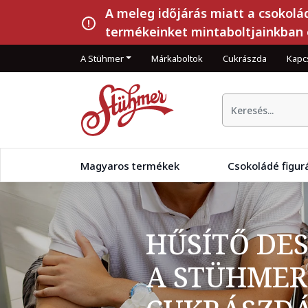
A meleg időjárás miatt a csokolá
termékeinket mintaboltjainkban 
A Stühmer
Márkaboltok
Cukrászda
Kapc
Magyaros termékek
Csokoládé figur
HŰSÍTŐ DE
A STÜHMER