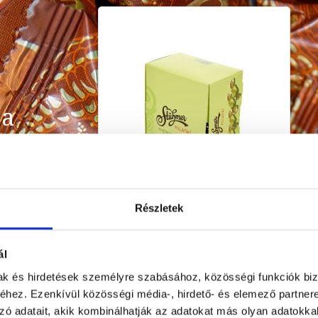
 a
Részletek
Stühmer Pillanat Pisztácia...
500 g
ál
9 999 Ft
mak és hirdetések személyre szabásához, közösségi funkciók biz
hez. Ezenkívül közösségi média-, hirdető- és elemező partner
zó adatait, akik kombinálhatják az adatokat más olyan adatokka