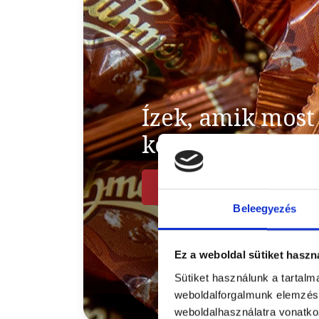
Ízek, amik most
kedvenceink
MEGNÉZEM
Beleegyezés
Ez a weboldal sütiket haszn
Sütiket használunk a tartal
weboldalforgalmunk elemzésé
weboldalhasználatra vonatko