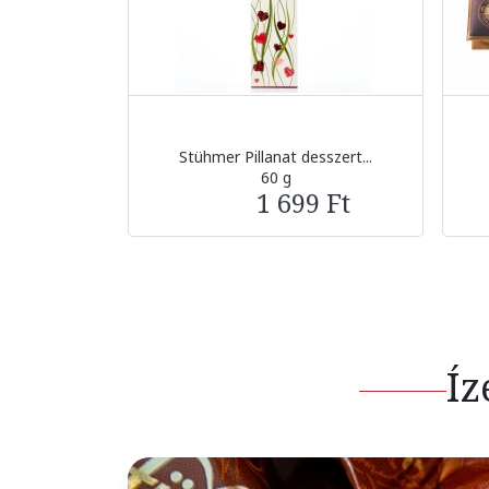
Stühmer Pillanat desszert...
60 g
1 699 Ft
Íz