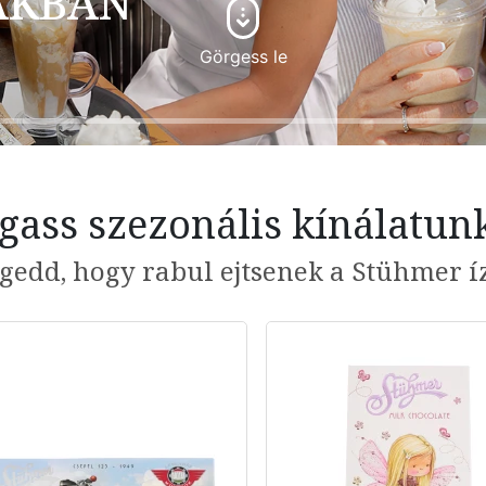
ÁKBAN
Görgess le
gass szezonális kínálatun
gedd, hogy rabul ejtsenek a Stühmer í