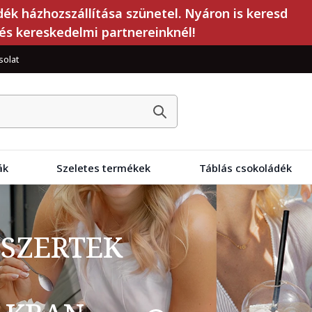
dék házhozszállítása szünetel. Nyáron is keresd
és kereskedelmi partnereinknél!
solat
ák
Szeletes termékek
Táblás csokoládék
SSZERTEK