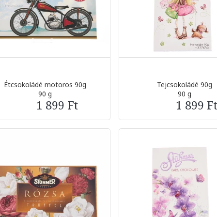
Étcsokoládé motoros 90g
Tejcsokoládé 90g
90 g
90 g
1 899 Ft
1 899 F