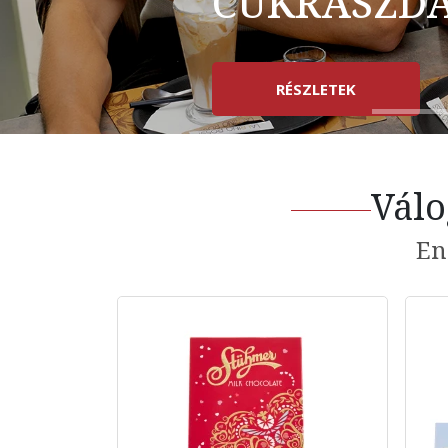
CUKRÁSZD
RÉSZLETEK
Válo
En