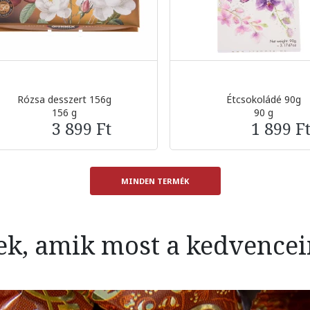
Rózsa desszert 156g
Étcsokoládé 90g
156 g
90 g
3 899 Ft
1 899 F
MINDEN TERMÉK
ek, amik most a kedvence