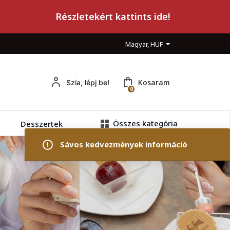
Részletekért kattints ide!
Magyar, HUF
Kosaram
Szia, lépj be!
0
Összes kategória
Desszertek
Sávos kedvezmények információ