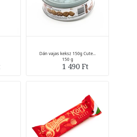
Dán vajas keksz 150g Cute...
150 g
t
1 490 Ft