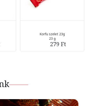
Korfu szelet 23g
23 g
t
279 Ft
ink