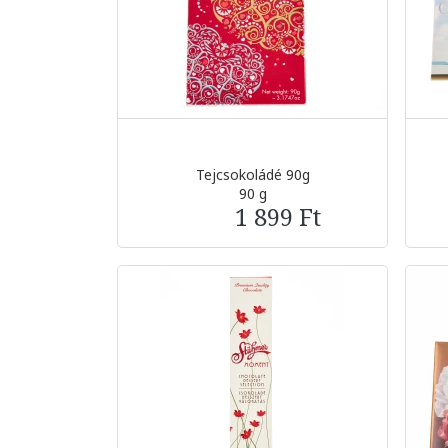
Tejcsokoládé 90g
90 g
1 899 Ft