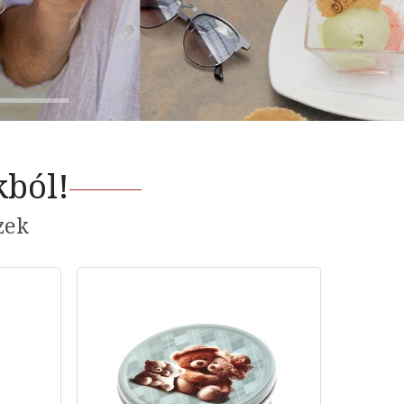
kból!
zek