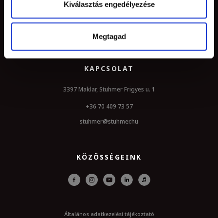
Kiválasztás engedélyezése
Hírlevél
Elállás a szerződéstől
Megtagad
KAPCSOLAT
3397 Maklar, Stuhmer Frigyes u. 1
+36 70 409 73 57
stuhmer@stuhmer.hu
KÖZÖSSÉGEINK
Általános adatkezelési tájékoztató