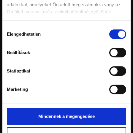
adatokkal, amelyeket Ön adott meg számukra vagy az
STÜHMER
Ön által használt más szolgáltatásokból gyűjtöttek.
Történetünk
Hozzájárulás
Pályázat
Elengedhetetlen
kiválasztása
Karrier
Sajtó
Beállítások
Blog
Kapcsolat
Statisztikai
HASZNOS
Marketing
Szállítás és fizetés
Gyakran Ismételt Kérdések
Mindennek a megengedése
Márkaboltok
Help Desk