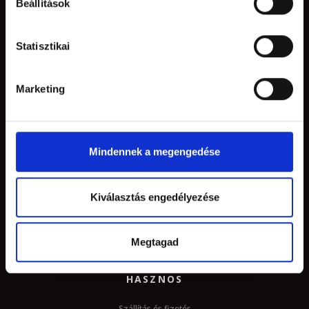
Beállítások
Statisztikai
Marketing
STÜHMER
Történetünk
Pályázat
Mindennek a megengedése
Karrier
Sajtó
Kiválasztás engedélyezése
Blog
Kapcsolat
Megtagad
HASZNOS
Szállítás és fizetés