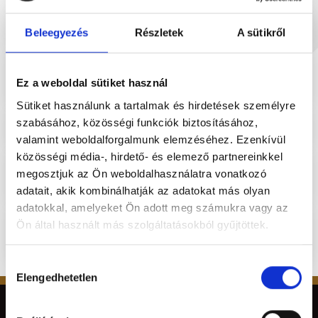
Szükséges regisztrálni a rendeléshez?
Beleegyezés
Részletek
A sütikről
Hogyan fogom megkapni a számlát a
vásárlásról?
Ez a weboldal sütiket használ
Sütiket használunk a tartalmak és hirdetések személyre
szabásához, közösségi funkciók biztosításához,
Ki szállítja házhoz a megrendelésemet?
valamint weboldalforgalmunk elemzéséhez. Ezenkívül
közösségi média-, hirdető- és elemező partnereinkkel
Mi a teendő, ha egy termék minősége nem
megosztjuk az Ön weboldalhasználatra vonatkozó
megfelelő/sérült?
adatait, akik kombinálhatják az adatokat más olyan
adatokkal, amelyeket Ön adott meg számukra vagy az
Mit tudok tenni, he egy termék hiányzik a
Ön által használt más szolgáltatásokból gyűjtöttek.
megrendelésből?
Hozzájárulás
Elengedhetetlen
kiválasztása