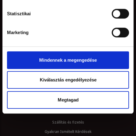
Statisztikai
STÜHMER
Marketing
Történetünk
Pályázat
Karrier
Mindennek a megengedése
Sajtó
Blog
Kiválasztás engedélyezése
Kapcsolat
Megtagad
HASZNOS
Szállítás és fizetés
Gyakran Ismételt Kérdések