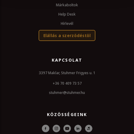
Márkaboltok
Help Desk
Hírlevél
Elállás a szerződéstől
KAPCSOLAT
3397 Maklar, Stuhmer Frigyes u. 1
+36 70 409 73 57
stuhmer@stuhmer.hu
KÖZÖSSÉGEINK