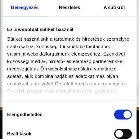
Beleegyezés
Részletek
A sütikről
A Stühmernél mindig
készül valami.
Ez a weboldal sütiket használ
Iratkozz fel, és elsőként értesülsz a
Sütiket használunk a tartalmak és hirdetések személyre
szezon legédesebb újdonságairól.
szabásához, közösségi funkciók biztosításához,
valamint weboldalforgalmunk elemzéséhez. Ezenkívül
közösségi média-, hirdető- és elemező partnereinkkel
FELIRATKOZOM
megosztjuk az Ön weboldalhasználatra vonatkozó
adatait, akik kombinálhatják az adatokat más olyan
adatokkal, amelyeket Ön adott meg számukra vagy az
Ön által használt más szolgáltatásokból gyűjtöttek.
Hozzájárulás
Elengedhetetlen
kiválasztása
Beállítások