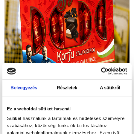
Beleegyezés
Részletek
A sütikről
Ez a weboldal sütiket használ
Van, ami sosem megy ki a divatból - csak új történetet ír.
Sütiket használunk a tartalmak és hirdetések személyre
A
Stühmer Korfu
már több mint egy édesség: egy
legenda.
szabásához, közösségi funkciók biztosításához,
Az étcsokoládéba mártott mézes-tojásfehérje frappé a
valamint weboldalforgalmunk elemzéséhez. Ezenkívül