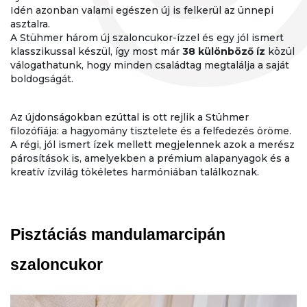
Idén azonban valami egészen új is felkerül az ünnepi
asztalra.
A Stühmer három új szaloncukor-ízzel és egy jól ismert
klasszikussal készül, így most már
38 különböző íz
közül
válogathatunk, hogy minden családtag megtalálja a saját
boldogságát.
Az újdonságokban ezúttal is ott rejlik a Stühmer
filozófiája: a hagyomány tisztelete és a felfedezés öröme.
A régi, jól ismert ízek mellett megjelennek azok a merész
párosítások is, amelyekben a prémium alapanyagok és a
kreatív ízvilág tökéletes harmóniában találkoznak.
Pisztáciás mandulamarcipán 
szaloncukor