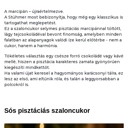
A marcipán – újraértelmezve.
A Stühmer most bebizonyítja, hogy még egy klasszikus is
tartogathat meglepetést.
Ez a szaloncukor selymes pisztáciás marcipánnal töltött,
lágy tejcsokoládéval bevont finomság, amelyben minden
falatban az alapanyagok valódi íze kerül előtérbe - nem a
cukor, hanem a harmónia.
Tökéletes választás egy csésze forró csokoládé vagy kávé
mellé, hiszen a pisztácia karakteres zamata gyönyörűen
kiegészíti mindkettőt.
Ha valami újat keresel a hagyományos karácsonyi tálra, ez
lesz az első, ami eltűnik róla, és talán a leggyorsabban a
polcokról is.
Sós pisztáciás szaloncukor