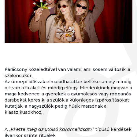
Karácsony közeledtével van valami, ami sosem változik: a
szaloncukor.
Az ünnepi időszak elmaradhatatlan kelléke, amely mindig
ott van a fa alatt és mindig elfogy. Mindenkinek megvan a
maga kedvence: a gyerekek a gyümölcsös vagy roppanós
darabokat keresik, a szülők a különleges ízpárosításokat
kutatják, a nagyszülők pedig hűek maradnak a
klasszikusokhoz.
A „
Ki ette meg az utolsó karamellásat?
” típusú kérdések
ilyenkor szinte rituálék.