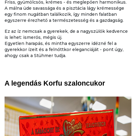
Friss, gyümölcsös, krémes - és meglepően harmonikus.
A málna üde savassága és a pisztácia lágy krémessége
egy finom nugátban találkozik, így minden falatban
egyszerre érezhető a természetesség és a gazdagság.
Ez az íz nemcsak a gyerekek, de a nagyszülők kedvence
is lehet: ismerős, mégis új.
Egyetlen harapás, és mintha egyszerre idézné fel a
gyerekkor ízeit és a felnőttkor eleganciáját - pont úgy,
ahogy csak a Stühmer tudja.
A legendás Korfu szaloncukor