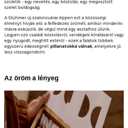
születik - egy nevetés, egy kóstolás, egy megosztott
szelet boldogság.
A Stühmer új szaloncukrai éppen ezt a közösségi
élményt hívják elő: a felfedezés örömét, amikor mindenki
másra esküszik, de végül mind egy asztalhoz ülünk.
Legyen szó családi kóstolásról, vendégek kínálásáról vagy
egy nyugodt, meghitt estéről - ezek a falatok többek
egyszerű édességnél:
pillanatokká válnak
, amelyekre jó
lesz visszagondolni.
Az öröm a lényeg