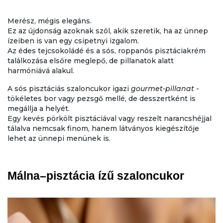
Merész, mégis elegáns.
Ez az újdonság azoknak szól, akik szeretik, ha az ünnep
ízeiben is van egy csipetnyi izgalom.
Az édes tejcsokoládé és a sós, roppanós pisztáciakrém
találkozása elsőre meglepő, de pillanatok alatt
harmóniává alakul.
A sós pisztáciás szaloncukor igazi
gourmet-pillanat
-
tökéletes bor vagy pezsgő mellé, de desszertként is
megállja a helyét.
Egy kevés pörkölt pisztáciával vagy reszelt narancshéjjal
tálalva nemcsak finom, hanem látványos kiegészítője
lehet az ünnepi menünek is.
Málna–pisztácia ízű szaloncukor