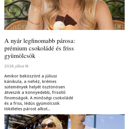
A nyár legfinomabb párosa:
prémium csokoládé és friss
gyümölcsök
2026. július 16
Amikor beköszönt a júliusi
kánikula, a nehéz, krémes
sütemények helyét ösztönösen
átveszik a könnyedebb, frissítő
finomságok. A minőségi csokoládé
és a friss, lédús gyümölcsök
tökéletes párost alkot...