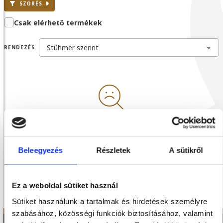
SZŰRÉS
Csak elérhető termékek
RENDEZÉS
A keresett kifejezés nem található
Nézz szét a kategóriák között!
Beleegyezés
Részletek
A sütikről
TERMÉK KATEGÓRIÁK
Ez a weboldal sütiket használ
Sütiket használunk a tartalmak és hirdetések személyre
szabásához, közösségi funkciók biztosításához, valamint