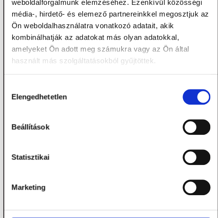
weboldalforgalmunk elemzéséhez. Ezenkívül közösségi
média-, hirdető- és elemező partnereinkkel megosztjuk az
Ön weboldalhasználatra vonatkozó adatait, akik
kombinálhatják az adatokat más olyan adatokkal,
amelyeket Ön adott meg számukra vagy az Ön által
használt más szolgáltatásokból gyűjtöttek.
STÜHMER
Hozzájárulás
Elengedhetetlen
kiválasztása
Történetünk
Pályázat
Beállítások
Karrier
Sajtó
Statisztikai
Blog
Kapcsolat
Marketing
HASZNOS