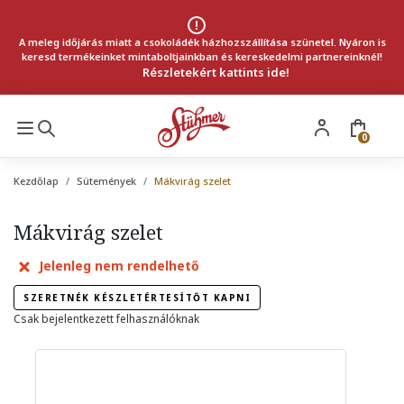
A meleg időjárás miatt a csokoládék házhozszállítása szünetel. Nyáron is
keresd termékeinket mintaboltjainkban és kereskedelmi partnereinknél!
Részletekért kattints ide!
0
Kezdőlap
Sütemények
Mákvirág szelet
Mákvirág szelet
Jelenleg nem rendelhető
SZERETNÉK KÉSZLETÉRTESÍTŐT KAPNI
Csak bejelentkezett felhasználóknak