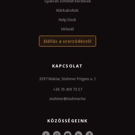
Gyakran Ismételt Kérdések
Márkaboltok
Help Desk
Hírlevél
Elállás a szerződéstől
KAPCSOLAT
3397 Maklar, Stuhmer Frigyes u. 1
+36 70 409 73 57
stuhmer@stuhmer.hu
KÖZÖSSÉGEINK