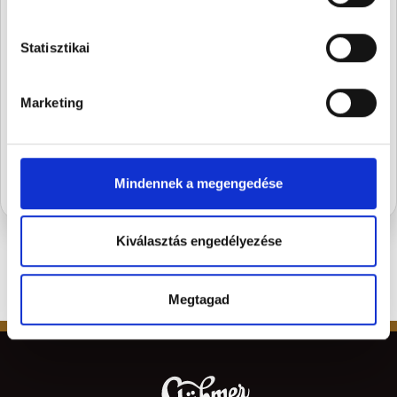
A Stühmernél mindig
készül valami.
Statisztikai
Iratkozz fel, és elsőként értesülsz a
szezon legédesebb újdonságairól.
Marketing
FELIRATKOZOM
Mindennek a megengedése
Kiválasztás engedélyezése
Megtagad