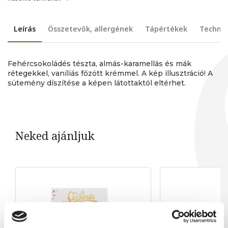
Leírás
Összetevők, allergének
Tápértékek
Technik
Fehércsokoládés tészta, almás-karamellás és mák
rétegekkel, vaníliás főzött krémmel. A kép illusztráció! A
sütemény díszítése a képen látottaktól eltérhet.
Neked ajánljuk