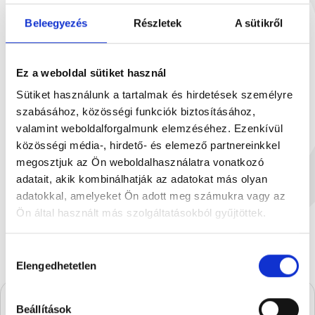
Beleegyezés
Részletek
A sütikről
Ez a weboldal sütiket használ
Sütiket használunk a tartalmak és hirdetések személyre
szabásához, közösségi funkciók biztosításához,
valamint weboldalforgalmunk elemzéséhez. Ezenkívül
közösségi média-, hirdető- és elemező partnereinkkel
Tejcsokoládé 90g
Étcsokoládé Bu
megosztjuk az Ön weboldalhasználatra vonatkozó
90 g
90
adatait, akik kombinálhatják az adatokat más olyan
1 899 Ft
2
adatokkal, amelyeket Ön adott meg számukra vagy az
Ön által használt más szolgáltatásokból gyűjtöttek.
Hozzájárulás
Elengedhetetlen
kiválasztása
Beállítások