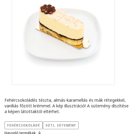
Fehércsokoládés tészta, almás-karamellás és mák rétegekkel,
vaníliás főzött krémmel. A kép illusztráció! A sütemény díszítése
a képen látottaktól eltérhet.
FEHÉRCSOKOLÁDÉ
SÜTI, SÜTEMÉNY
Hasonló termékek