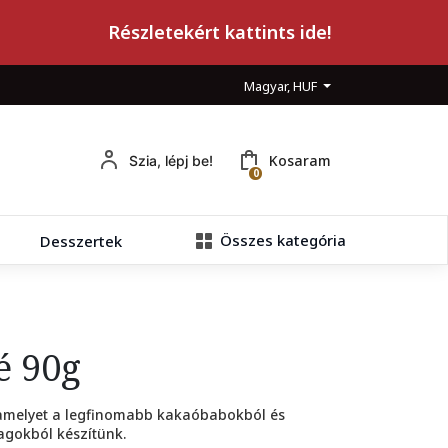
Részletekért kattints ide!
Magyar, HUF
Kosaram
Szia, lépj be!
0
Összes kategória
Desszertek
é 90g
 amelyet a legfinomabb kakaóbabokból és
gokból készítünk.