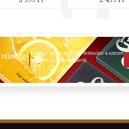
Iratkozz fel, és elsőként értesülsz a szezon
 mindig
legédesebb újdonságairól.
.