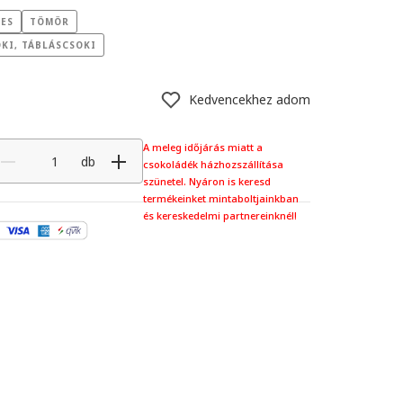
ES
TÖMÖR
KI, TÁBLÁSCSOKI
Kedvencekhez adom
A meleg időjárás miatt a
db
csokoládék házhozszállítása
szünetel. Nyáron is keresd
termékeinket mintaboltjainkban
és kereskedelmi partnereinknél!