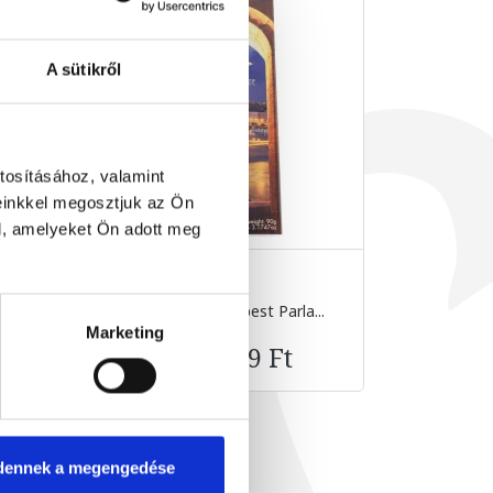
A sütikről
tosításához, valamint
einkkel megosztjuk az Ön
l, amelyeket Ön adott meg
...
Étcsokoládé Budapest Parla...
Étcsokolá
90 g
Marketing
2 499 Ft
dennek a megengedése