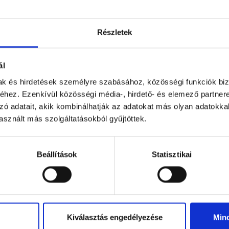
Részletek
ál
mak és hirdetések személyre szabásához, közösségi funkciók biz
hez. Ezenkívül közösségi média-, hirdető- és elemező partner
zó adatait, akik kombinálhatják az adatokat más olyan adatokka
ÚJ
sznált más szolgáltatásokból gyűjtöttek.
 szögletű praliné (mogyor...
Étcsokoládé Budapest Parla
66 g
90 g
Beállítások
Statisztikai
1 699 Ft
2 499 Ft
Kiválasztás engedélyezése
Min