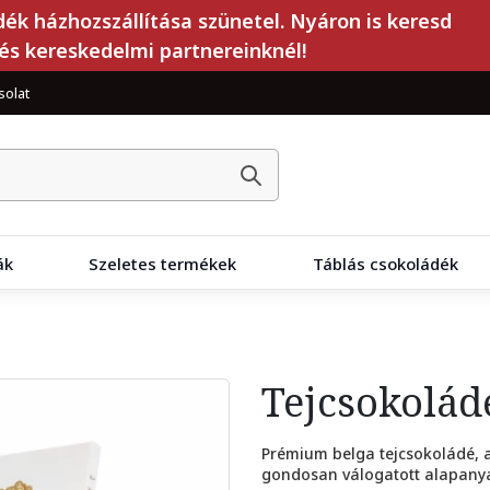
dék házhozszállítása szünetel. Nyáron is keresd
és kereskedelmi partnereinknél!
solat
ák
Szeletes termékek
Táblás csokoládék
Tejcsokolád
Prémium belga tejcsokoládé,
gondosan válogatott alapanya