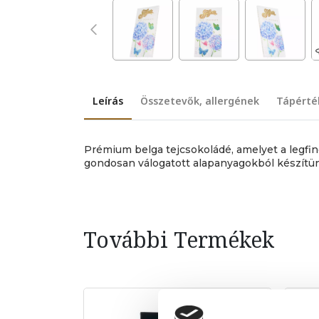
Leírás
Összetevők, allergének
Tápérté
Prémium belga tejcsokoládé, amelyet a legf
gondosan válogatott alapanyagokból készítü
További Termékek