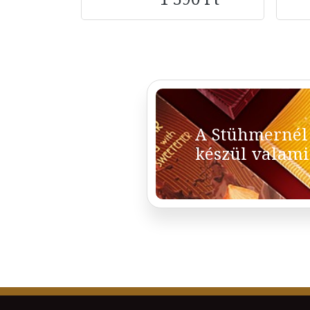
A Stühmernél
készül valami