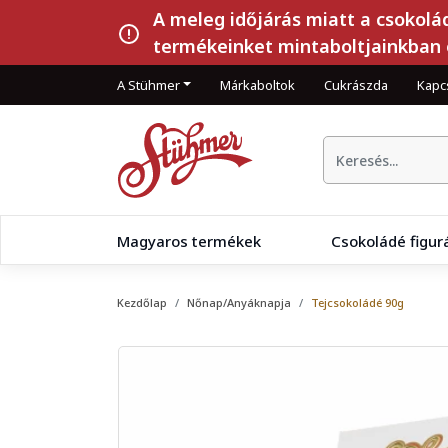
A meleg időjárás miatt a csokolá
termékeinket mintaboltjainkban 
A Stühmer
Márkaboltok
Cukrászda
Kapc
Magyaros termékek
Csokoládé figur
Kezdőlap
Nőnap/Anyáknapja
Tejcsokoládé 90g