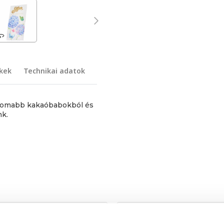
kek
Technikai adatok
inomabb kakaóbabokból és
nk.