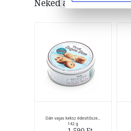
Neked ajánljuk
Dán vajas keksz édesítősze...
142 g
1 590 Ft