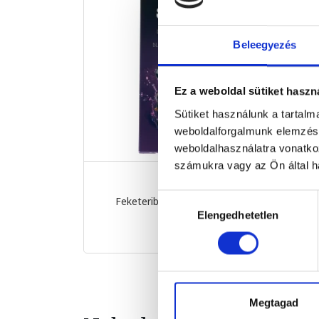
Beleegyezés
Ez a weboldal sütiket haszn
Sütiket használunk a tartal
weboldalforgalmunk elemzésé
weboldalhasználatra vonatko
számukra vagy az Ön által ha
Hozzájárulás
Feketeribizli krémmel tölt...
8
100 g
Elengedhetetlen
kiválasztása
1 899 Ft
Megtagad