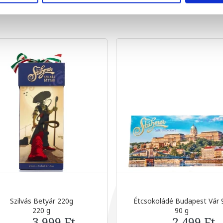
Szilvás Betyár 220g
Étcsokoládé Budapest Vár 9
220 g
90 g
3 999 Ft
2 499 Ft