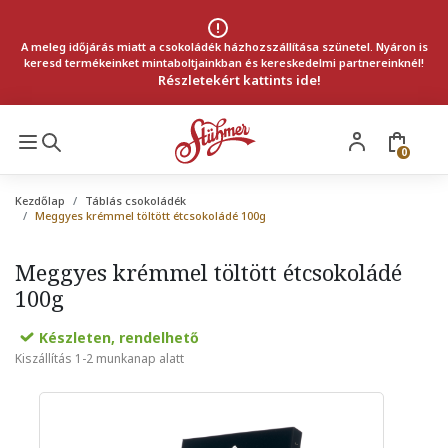
A meleg időjárás miatt a csokoládék házhozszállítása szünetel. Nyáron is
keresd termékeinket mintaboltjainkban és kereskedelmi partnereinknél!
Részletekért kattints ide!
0
Kezdőlap
Táblás csokoládék
Meggyes krémmel töltött étcsokoládé 100g
Meggyes krémmel töltött étcsokoládé
100g
Készleten, rendelhető
Kiszállítás 1-2 munkanap alatt