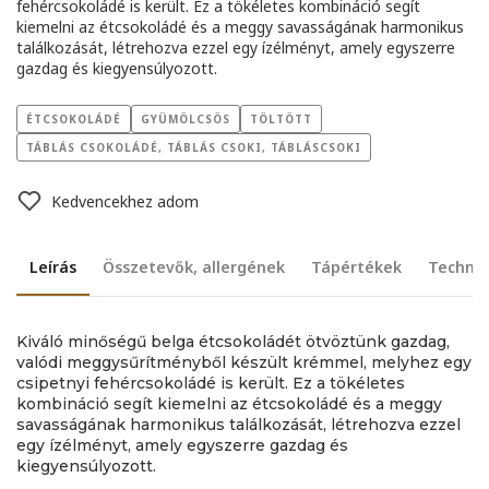
fehércsokoládé is került. Ez a tökéletes kombináció segít
kiemelni az étcsokoládé és a meggy savasságának harmonikus
találkozását, létrehozva ezzel egy ízélményt, amely egyszerre
gazdag és kiegyensúlyozott.
ÉTCSOKOLÁDÉ
GYÜMÖLCSÖS
TÖLTÖTT
TÁBLÁS CSOKOLÁDÉ, TÁBLÁS CSOKI, TÁBLÁSCSOKI
Kedvencekhez adom
Leírás
Összetevők, allergének
Tápértékek
Technik
Kiváló minőségű belga étcsokoládét ötvöztünk gazdag,
valódi meggysűrítményből készült krémmel, melyhez egy
csipetnyi fehércsokoládé is került. Ez a tökéletes
kombináció segít kiemelni az étcsokoládé és a meggy
savasságának harmonikus találkozását, létrehozva ezzel
egy ízélményt, amely egyszerre gazdag és
kiegyensúlyozott.