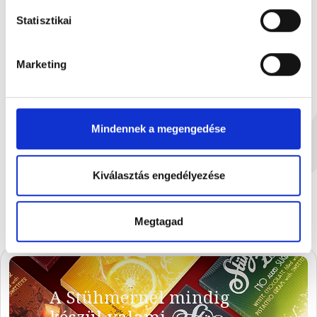
Statisztikai
Marketing
Dán vajas keksz édesítősze...
Stühmer Pillan
Mindennek a megengedése
142 g
10
1 590 Ft
1
Kiválasztás engedélyezése
Megtagad
A Stühmernél mindig
készül valami.