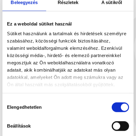
Beleegyezés
Részletek
A sütikről
Étcsokoládé 90g
Pisztáciás kré
90 g
10
Ez a weboldal sütiket használ
1 899 Ft
1
Sütiket használunk a tartalmak és hirdetések személyre
szabásához, közösségi funkciók biztosításához,
valamint weboldalforgalmunk elemzéséhez. Ezenkívül
közösségi média-, hirdető- és elemező partnereinkkel
megosztjuk az Ön weboldalhasználatra vonatkozó
Neked ajánljuk
adatait, akik kombinálhatják az adatokat más olyan
adatokkal, amelyeket Ön adott meg számukra vagy az
Ön által használt más szolgáltatásokból gyűjtöttek.
Hozzájárulás
Elengedhetetlen
kiválasztása
Beállítások