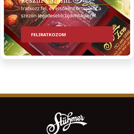
Iratkozz fel, és elsőként értesülsz a
szezon legédesebb újdonságairól.
FELIRATKOZOM