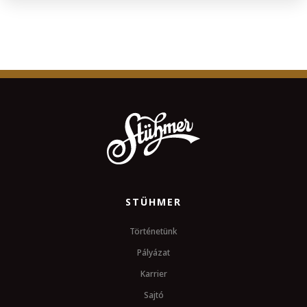
STÜHMER
Történetünk
Pályázat
Karrier
Sajtó