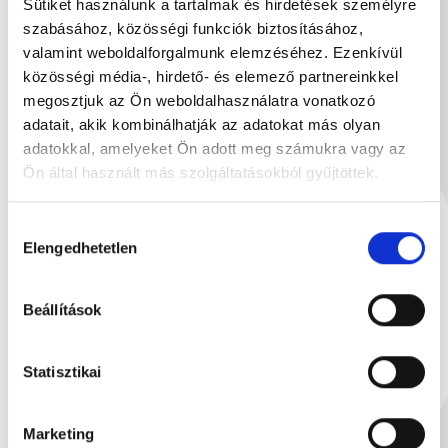
Neked ajánljuk
Sütiket használunk a tartalmak és hirdetések személyre
szabásához, közösségi funkciók biztosításához,
valamint weboldalforgalmunk elemzéséhez. Ezenkívül
közösségi média-, hirdető- és elemező partnereinkkel
megosztjuk az Ön weboldalhasználatra vonatkozó
adatait, akik kombinálhatják az adatokat más olyan
adatokkal, amelyeket Ön adott meg számukra vagy az
Ön által használt más szolgáltatásokból gyűjtöttek.
Hozzájárulás
Elengedhetetlen
kiválasztása
Beállítások
Statisztikai
Stühmer kávé 250g
Dán vajas keks
Marketing
250 g
14