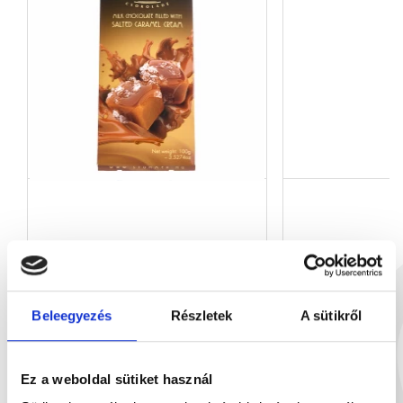
Sós-karamellás krémmel töl...
Étcsokoládé Bu
100 g
90
1 899 Ft
2
Beleegyezés
Részletek
A sütikről
Ez a weboldal sütiket használ