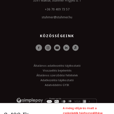
3397 Maklar, Stuhmer Frigyes u. 1
+36 70 409 73 57
stuhmer@stuhmer.hu
KÖZÖSSÉGEINK
Általános adatkezelési tájékoztató
Visszaélés bejelentés
Általános szerződési feltételek
Adatkezelési tájékoztató
Adatvédelmi GYIK
A meleg időjárás miatt a
csokoládék házhozszállítása