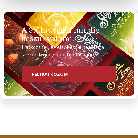
A Stühmernél mindig
készül valami.
Iratkozz fel, és elsőként értesülsz a
szezon legédesebb újdonságairól.
FELIRATKOZOM