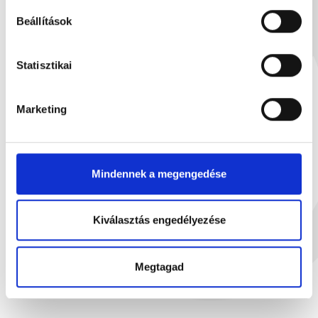
Beállítások
Statisztikai
Marketing
Mindennek a megengedése
Ropp tejcsokoládéval márto...
Narancsv
Kiválasztás engedélyezése
90 g
20
1 799 Ft
3
Megtagad