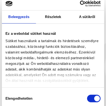
Beleegyezés
Részletek
A sütikről
Ez a weboldal sütiket használ
Tejcsokoládé 90g
Étcsokoládé
Sütiket használunk a tartalmak és hirdetések személyre
90 g
90
szabásához, közösségi funkciók biztosításához,
1 899 Ft
1
valamint weboldalforgalmunk elemzéséhez. Ezenkívül
közösségi média-, hirdető- és elemező partnereinkkel
megosztjuk az Ön weboldalhasználatra vonatkozó
adatait, akik kombinálhatják az adatokat más olyan
adatokkal, amelyeket Ön adott meg számukra vagy az
Neked ajánljuk
Ön által használt más szolgáltatásokból gyűjtöttek.
Hozzájárulás
Elengedhetetlen
kiválasztása