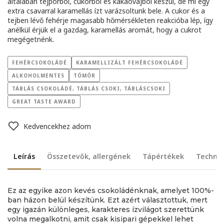
általában tejporból, cukorból és kakaóvajból készül, de mi egy
extra csavarral karamellás ízt varázsoltunk bele. A cukor és a
tejben lévő fehérje magasabb hőmérsékleten reakcióba lép, így
anélkül érjük el a gazdag, karamellás aromát, hogy a cukrot
megégetnénk.
FEHÉRCSOKOLÁDÉ
KARAMELLIZÁLT FEHÉRCSOKOLÁDÉ
ALKOHOLMENTES
TÖMÖR
TÁBLÁS CSOKOLÁDÉ, TÁBLÁS CSOKI, TÁBLÁSCSOKI
GREAT TASTE AWARD
Kedvencekhez adom
Leírás
Összetevők, allergének
Tápértékek
Technik
Ez az egyike azon kevés csokoládénknak, amelyet 100%-
ban házon belül készítünk. Ezt azért választottuk, mert
egy igazán különleges, karakteres ízvilágot szerettünk
volna megalkotni, amit csak kisipari gépekkel lehet