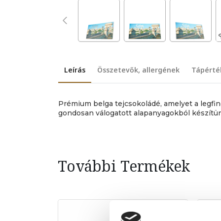
Leírás
Összetevők, allergének
Tápérté
Prémium belga tejcsokoládé, amelyet a legf
gondosan válogatott alapanyagokból készítü
További Termékek