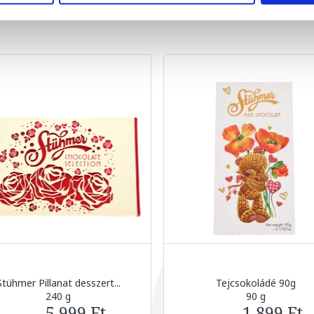
Stühmer Pillanat desszert...
Tejcsokoládé 90g
240 g
90 g
5 999 Ft
1 899 Ft