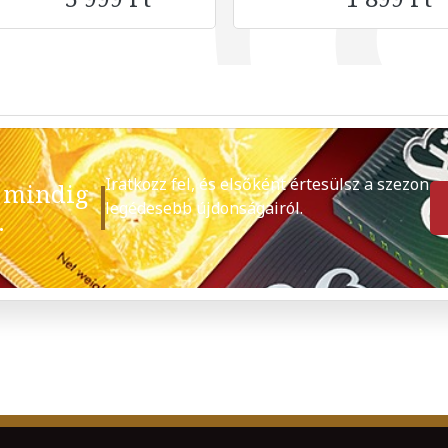
Iratkozz fel, és elsőként értesülsz a szezon
 mindig
legédesebb újdonságairól.
.