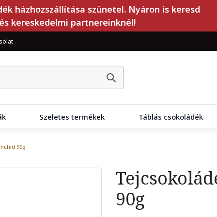
dék házhozszállítása szünetel. Nyáron is keresd
és kereskedelmi partnereinknél!
solat
ák
Szeletes termékek
Táblás csokoládék
ánchíd 90g
Tejcsokolád
90g