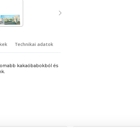
kek
Technikai adatok
inomabb kakaóbabokból és
nk.