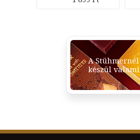
A Stühmernél
készül valami