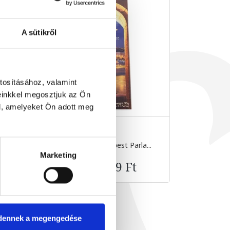
A sütikről
tosításához, valamint
einkkel megosztjuk az Ön
l, amelyeket Ön adott meg
..
Étcsokoládé Budapest Parla...
Tejcsokol
90 g
Marketing
2 499 Ft
dennek a megengedése