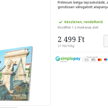
Prémium belga tejcsokoládé,
gondosan válogatott alapanya
Készleten, rendelhető
Kiszállítás 1-2 munkanap alatt
2 499 Ft
27 763 Ft/kg