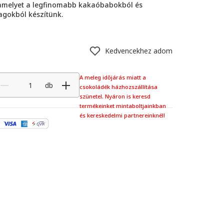
 amelyet a legfinomabb kakaóbabokból és
gokból készítünk.
Kedvencekhez adom
A meleg időjárás miatt a
db
csokoládék házhozszállítása
szünetel. Nyáron is keresd
termékeinket mintaboltjainkban
és kereskedelmi partnereinknél!