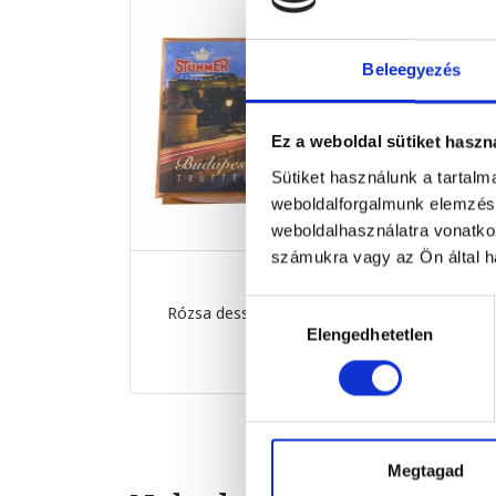
Beleegyezés
Ez a weboldal sütiket haszn
Sütiket használunk a tartal
weboldalforgalmunk elemzésé
weboldalhasználatra vonatko
számukra vagy az Ön által ha
Hozzájárulás
Rózsa desszert Budapest 15...
N
156 g
Elengedhetetlen
kiválasztása
4 599 Ft
Megtagad