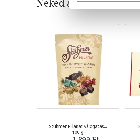
Neked ajánljuk
Stühmer Pillanat válogatás...
100 g
1 899 Ft