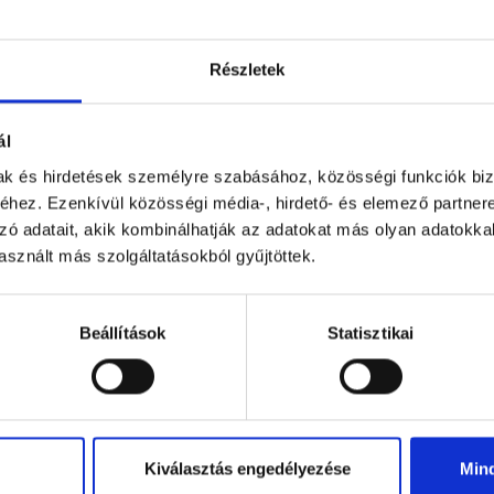
Részletek
ál
mak és hirdetések személyre szabásához, közösségi funkciók biz
hez. Ezenkívül közösségi média-, hirdető- és elemező partner
zó adatait, akik kombinálhatják az adatokat más olyan adatokka
sznált más szolgáltatásokból gyűjtöttek.
arancsos étcsokoládé 90g
Étcsokoládé Budapest Villa.
90 g
90 g
Beállítások
Statisztikai
1 899 Ft
2 499 Ft
Kiválasztás engedélyezése
Min