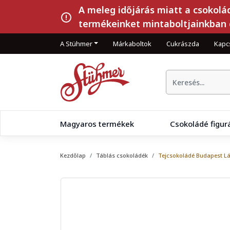
A meleg időjárás miatt a csokolá
termékeinket mintaboltjainkban 
A Stühmer
Márkaboltok
Cukrászda
Kapc
Magyaros termékek
Csokoládé figur
Kezdőlap
Táblás csokoládék
Tejcsokoládé Budapest L