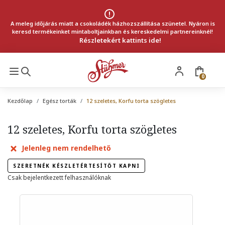
A meleg időjárás miatt a csokoládék házhozszállítása szünetel. Nyáron is
keresd termékeinket mintaboltjainkban és kereskedelmi partnereinknél!
Részletekért kattints ide!
0
Kezdőlap
Egész torták
12 szeletes, Korfu torta szögletes
12 szeletes, Korfu torta szögletes
Jelenleg nem rendelhető
SZERETNÉK KÉSZLETÉRTESÍTŐT KAPNI
Csak bejelentkezett felhasználóknak