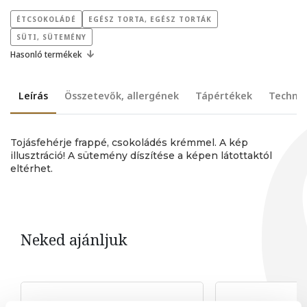
ÉTCSOKOLÁDÉ
EGÉSZ TORTA, EGÉSZ TORTÁK
SÜTI, SÜTEMÉNY
Hasonló termékek
Leírás
Összetevők, allergének
Tápértékek
Technik
Tojásfehérje frappé, csokoládés krémmel. A kép
illusztráció! A sütemény díszítése a képen látottaktól
eltérhet.
Neked ajánljuk