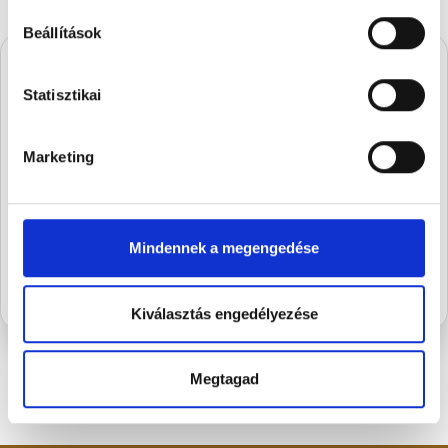
Beállítások
Statisztikai
A Stühmernél mindig
készül valami.
Marketing
Iratkozz fel, és elsőként értesülsz a
szezon legédesebb újdonságairól.
FELIRATKOZOM
Mindennek a megengedése
Kiválasztás engedélyezése
Megtagad