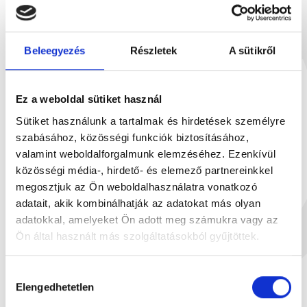
Beleegyezés
Részletek
A sütikről
Ez a weboldal sütiket használ
Sütiket használunk a tartalmak és hirdetések személyre
szabásához, közösségi funkciók biztosításához,
valamint weboldalforgalmunk elemzéséhez. Ezenkívül
ÚJ
közösségi média-, hirdető- és elemező partnereinkkel
megosztjuk az Ön weboldalhasználatra vonatkozó
adatait, akik kombinálhatják az adatokat más olyan
Dupla karamell szelet 52g
Dán vajas keks
adatokkal, amelyeket Ön adott meg számukra vagy az
52 g
54
Ön által használt más szolgáltatásokból gyűjtöttek.
499 Ft
6
Hozzájárulás
Elengedhetetlen
kiválasztása