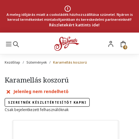
A meleg időjárás miatt a csokoládék házhozszállítása szünetel. Nyáron is
keresd termékeinket mintaboltjainkban és kereskedelmi partnereinknél!
Részletekért kattints ide!
0
Kezdőlap
Sütemények
Karamellás koszorú
Karamellás koszorú
Jelenleg nem rendelhető
SZERETNÉK KÉSZLETÉRTESÍTŐT KAPNI
Csak bejelentkezett felhasználóknak