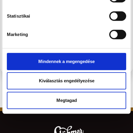
A Stühmernél mindig
készül valami.
Statisztikai
Iratkozz fel, és elsőként értesülsz a
szezon legédesebb újdonságairól.
Marketing
FELIRATKOZOM
Mindennek a megengedése
Kiválasztás engedélyezése
Megtagad