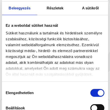
Beleegyezés
Részletek
A sütikről
Ez a weboldal sütiket használ
Sütiket használunk a tartalmak és hirdetések személyre
ÚJ
szabásához, közösségi funkciók biztosításához,
valamint weboldalforgalmunk elemzéséhez. Ezenkívül
közösségi média-, hirdető- és elemező partnereinkkel
Tejcsokoládé Budapest Parl...
Karamellizált 
megosztjuk az Ön weboldalhasználatra vonatkozó
90 g
90
adatait, akik kombinálhatják az adatokat más olyan
2 499 Ft
1
adatokkal, amelyeket Ön adott meg számukra vagy az
Ön által használt más szolgáltatásokból gyűjtöttek.
Hozzájárulás
Elengedhetetlen
kiválasztása
Beállítások