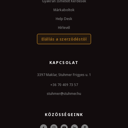
Gyakran Ismételt Kérdések
Márkaboltok
Help Desk
Hírlevél
Elállás a szerződéstől
KAPCSOLAT
3397 Maklar, Stuhmer Frigyes u. 1
+36 70 409 73 57
stuhmer@stuhmer.hu
KÖZÖSSÉGEINK