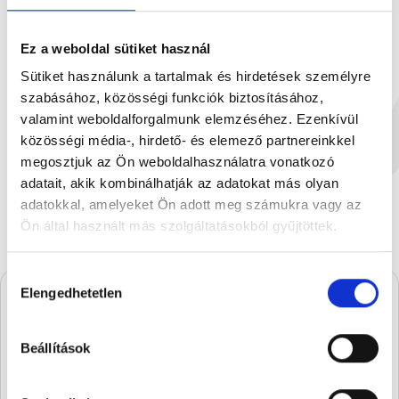
Ez a weboldal sütiket használ
Sütiket használunk a tartalmak és hirdetések személyre
szabásához, közösségi funkciók biztosításához,
Aranydesszert 30g
Budapest de
valamint weboldalforgalmunk elemzéséhez. Ezenkívül
30 g
13
közösségi média-, hirdető- és elemező partnereinkkel
450 Ft
3
megosztjuk az Ön weboldalhasználatra vonatkozó
adatait, akik kombinálhatják az adatokat más olyan
adatokkal, amelyeket Ön adott meg számukra vagy az
Ön által használt más szolgáltatásokból gyűjtöttek.
Hozzájárulás
Elengedhetetlen
kiválasztása
A Stühmernél mindig
Beállítások
készül valami.
Iratkozz fel, és elsőként értesülsz a