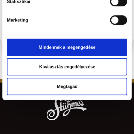
szezon legédesebb újdonságairól.
Statisztikai
FELIRATKOZOM
Marketing
Mindennek a megengedése
Kiválasztás engedélyezése
Megtagad