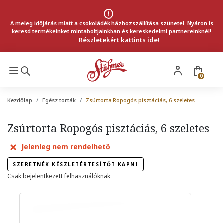
A meleg időjárás miatt a csokoládék házhozszállítása szünetel. Nyáron is
keresd termékeinket mintaboltjainkban és kereskedelmi partnereinknél!
Részletekért kattints ide!
0
Kezdőlap
Egész torták
Zsúrtorta Ropogós pisztáciás, 6 szeletes
Zsúrtorta Ropogós pisztáciás, 6 szeletes
Jelenleg nem rendelhető
SZERETNÉK KÉSZLETÉRTESÍTŐT KAPNI
Csak bejelentkezett felhasználóknak