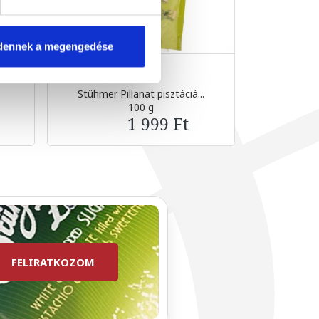
dennek a megengedése
g
Stühmer Pillanat pisztáciá...
Dán vajas
100 g
1 999 Ft
FELIRATKOZOM