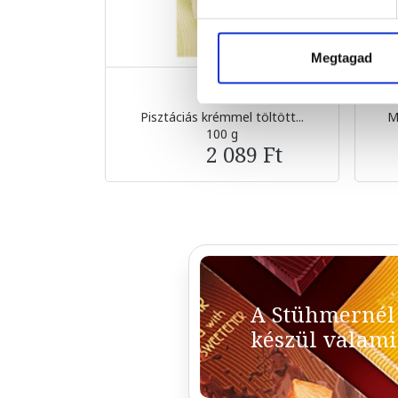
Megtagad
Pisztáciás krémmel töltött...
M
100 g
2 089 Ft
A Stühmernél
készül valami