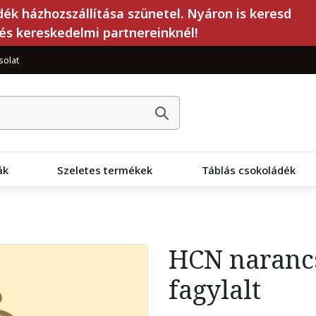
dék házhozszállítása szünetel. Nyáron is keresd
és kereskedelmi partnereinknél!
solat
ák
Szeletes termékek
Táblás csokoládék
HCN narancs
fagylalt