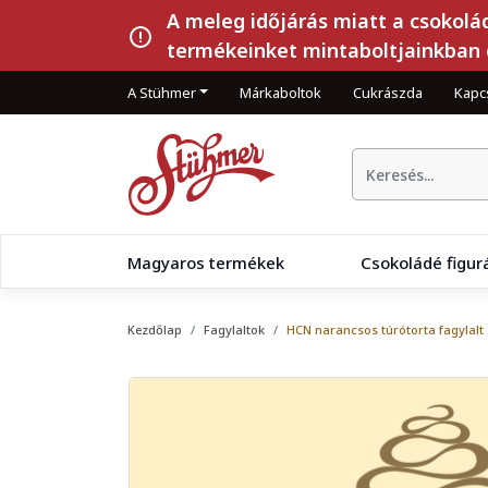
A meleg időjárás miatt a csokolá
termékeinket mintaboltjainkban 
A Stühmer
Márkaboltok
Cukrászda
Kapc
Magyaros termékek
Csokoládé figur
Kezdőlap
Fagylaltok
HCN narancsos túrótorta fagylalt