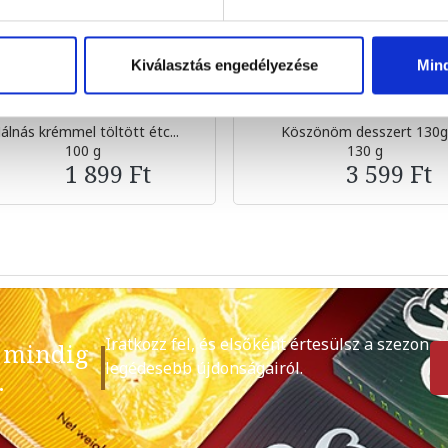
Kiválasztás engedélyezése
Min
álnás krémmel töltött étc...
Köszönöm desszert 130
100 g
130 g
1 899 Ft
3 599 Ft
Iratkozz fel, és elsőként értesülsz a szezon
 mindig
legédesebb újdonságairól.
.