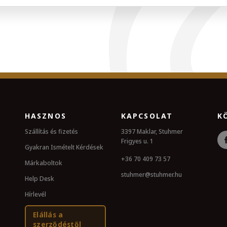
HASZNOS
KAPCSOLAT
K
Szállítás és fizetés
3397 Maklar, Stuhmer
Frigyes u. 1
Gyakran Ismételt Kérdések
+36 70 409 73 57
Márkaboltok
stuhmer@stuhmer.hu
Help Desk
Hírlevél
Elállás a
szerződéstől