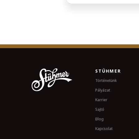
STÜHMER
Történetünk
Pályázat
Karrier
Sajtó
Blog
Kapcsolat