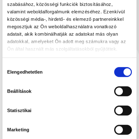
szabásához, közösségi funkciók biztosításához,
valamint weboldalforgalmunk elemzéséhez. Ezenkívül
közösségi média-, hirdető- és elemező partnereinkkel
megosztjuk az Ön weboldalhasználatra vonatkozó
adatait, akik kombinálhatják az adatokat más olyan
adatokkal, amelyeket Ön adott meg számukra vagy az
Ön által használt más szolgáltatásokból gyűjtöttek.
Hozzájárulás
Elengedhetetlen
kiválasztása
Beállítások
Ú
Statisztikai
Étcsokoládé motoros 90g
Vegyes gyümölc
90 g
15
Marketing
1 899 Ft
3