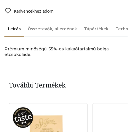
Kedvencekhez adom
Leírás
Összetevők, allergének
Tápértékek
Technik
Prémium minőségű, 55%-os kakaótartalmú belga
étcsokoládé.
További Termékek