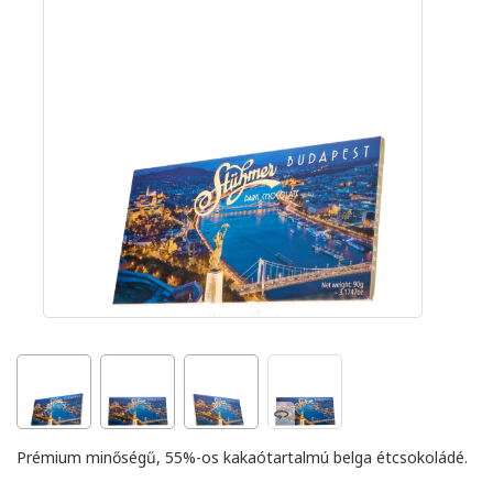
Prémium minőségű, 55%-os kakaótartalmú belga étcsokoládé.