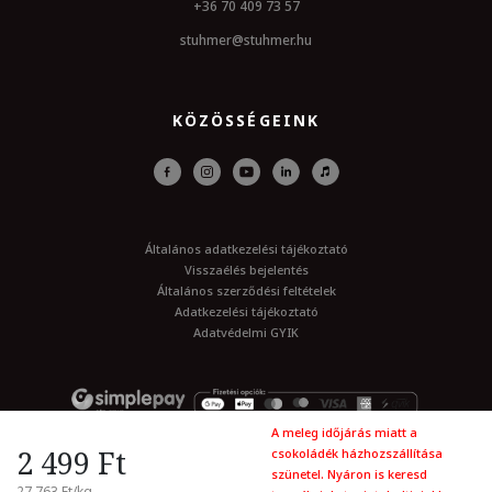
+36 70 409 73 57
stuhmer@stuhmer.hu
KÖZÖSSÉGEINK
Általános adatkezelési tájékoztató
Visszaélés bejelentés
Általános szerződési feltételek
Adatkezelési tájékoztató
Adatvédelmi GYIK
A meleg időjárás miatt a
2 499 Ft
csokoládék házhozszállítása
© Minden jog fenttartva 2026. stuhmer.hu
szünetel. Nyáron is keresd
27 763 Ft/kg