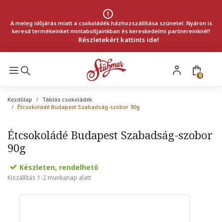
A meleg időjárás miatt a csokoládék házhozszállítása szünetel. Nyáron is
keresd termékeinket mintaboltjainkban és kereskedelmi partnereinknél!
Részletekért kattints ide!
0
Kezdőlap
Táblás csokoládék
Étcsokoládé Budapest Szabadság-szobor 90g
Étcsokoládé Budapest Szabadság-szobor
90g
Készleten, rendelhető
Kiszállítás 1-2 munkanap alatt