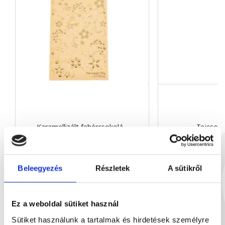
Karamellizált fehércsokolá...
Tejcsoko
90 g
90
1 899 Ft
1
Beleegyezés
Részletek
A sütikről
Ez a weboldal sütiket használ
Neked ajánljuk
Sütiket használunk a tartalmak és hirdetések személyre