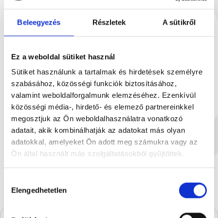
Beleegyezés
Részletek
A sütikről
Ez a weboldal sütiket használ
Sütiket használunk a tartalmak és hirdetések személyre
szabásához, közösségi funkciók biztosításához,
Ú
valamint weboldalforgalmunk elemzéséhez. Ezenkívül
közösségi média-, hirdető- és elemező partnereinkkel
megosztjuk az Ön weboldalhasználatra vonatkozó
Aranydesszert 30g
Szilvás Betyár
adatait, akik kombinálhatják az adatokat más olyan
30 g
13
450 Ft
2
adatokkal, amelyeket Ön adott meg számukra vagy az
Ön által használt más szolgáltatásokból gyűjtöttek.
Hozzájárulás
Elengedhetetlen
kiválasztása