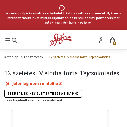
A meleg időjárás miatt a csokoládék házhozszállítása szünetel. Nyáron is
keresd termékeinket mintaboltjainkban és kereskedelmi partnereinknél!
Részletekért kattints ide!
0
Kezdőlap
Egész torták
12 szeletes, Melódia torta Tejcsokoládés
12 szeletes, Melódia torta Tejcsokoládés
Jelenleg nem rendelhető
SZERETNÉK KÉSZLETÉRTESÍTŐT KAPNI
Csak bejelentkezett felhasználóknak