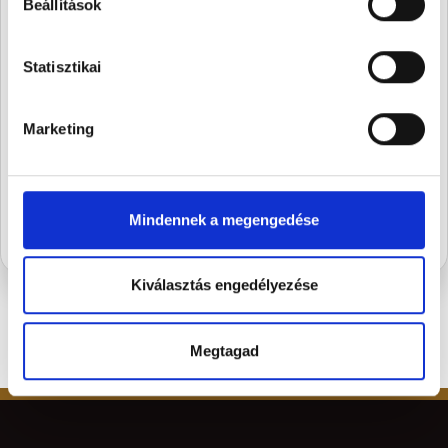
Beállítások
A Stühmernél mindig
Statisztikai
készül valami.
Iratkozz fel, és elsőként értesülsz a
szezon legédesebb újdonságairól.
Marketing
FELIRATKOZOM
Mindennek a megengedése
Kiválasztás engedélyezése
Megtagad