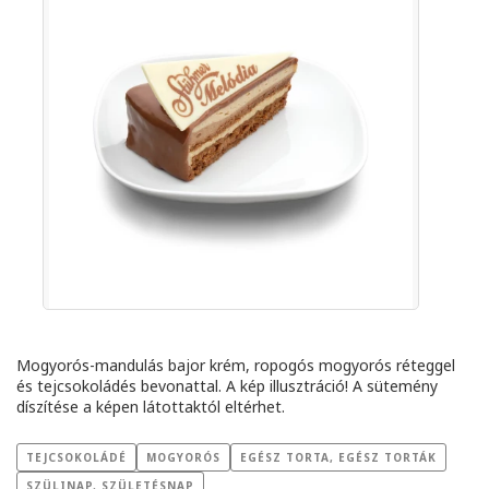
Mogyorós-mandulás bajor krém, ropogós mogyorós réteggel
és tejcsokoládés bevonattal. A kép illusztráció! A sütemény
díszítése a képen látottaktól eltérhet.
TEJCSOKOLÁDÉ
MOGYORÓS
EGÉSZ TORTA, EGÉSZ TORTÁK
SZÜLINAP, SZÜLETÉSNAP