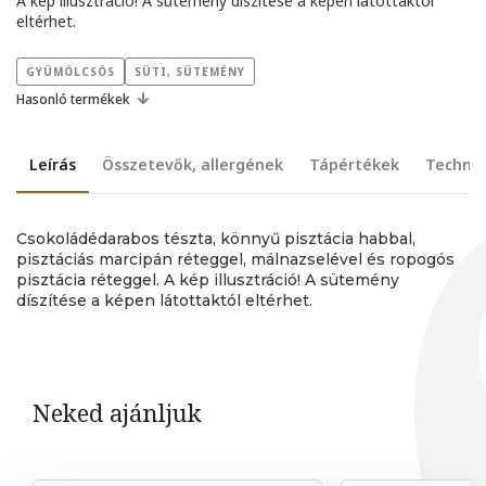
A kép illusztráció! A sütemény díszítése a képen látottaktól
eltérhet.
GYÜMÖLCSÖS
SÜTI, SÜTEMÉNY
Hasonló termékek
Leírás
Összetevők, allergének
Tápértékek
Technik
Csokoládédarabos tészta, könnyű pisztácia habbal,
pisztáciás marcipán réteggel, málnazselével és ropogós
pisztácia réteggel. A kép illusztráció! A sütemény
díszítése a képen látottaktól eltérhet.
Neked ajánljuk