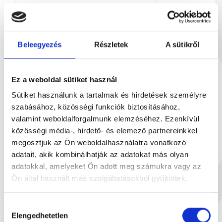
Beleegyezés
Részletek
A sütikről
Ez a weboldal sütiket használ
Sütiket használunk a tartalmak és hirdetések személyre
szabásához, közösségi funkciók biztosításához,
valamint weboldalforgalmunk elemzéséhez. Ezenkívül
ÚJ
Ú
közösségi média-, hirdető- és elemező partnereinkkel
megosztjuk az Ön weboldalhasználatra vonatkozó
adatait, akik kombinálhatják az adatokat más olyan
adatokkal, amelyeket Ön adott meg számukra vagy az
Szilvás Betyár tasakban 13...
8 szögletű pra
Ön által használt más szolgáltatásokból gyűjtöttek.
135 g
66
2 399 Ft
1
Hozzájárulás
Elengedhetetlen
kiválasztása