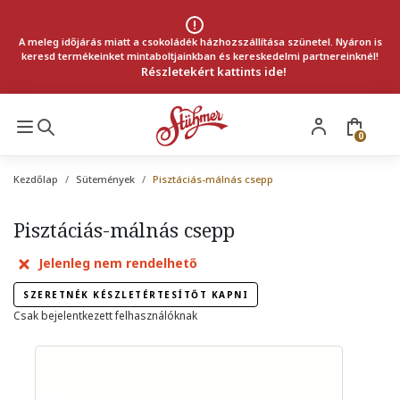
A meleg időjárás miatt a csokoládék házhozszállítása szünetel. Nyáron is
keresd termékeinket mintaboltjainkban és kereskedelmi partnereinknél!
Részletekért kattints ide!
0
Kezdőlap
Sütemények
Pisztáciás-málnás csepp
Pisztáciás-málnás csepp
Jelenleg nem rendelhető
SZERETNÉK KÉSZLETÉRTESÍTŐT KAPNI
Csak bejelentkezett felhasználóknak