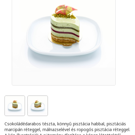
Csokoládédarabos tészta, könnyű pisztácia habbal, pisztáciás
marcipán réteggel, málnazselével és ropogós pisztácia réteggel.