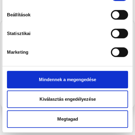
Beállítások
Statisztikai
A Stühmernél mindig
készül valami.
Marketing
Iratkozz fel, és elsőként értesülsz a
szezon legédesebb újdonságairól.
Mindennek a megengedése
FELIRATKOZOM
Kiválasztás engedélyezése
Megtagad