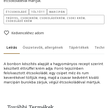
étcsokoládéval mártjuk.
ÉTCSOKOLÁDÉ
TÖLTÖTT
MARCIPÁN
TRÜFFEL, CSOKIKRÉM, CSOKOLÁDÉKRÉM, CSOKI KRÉM,
CSOKOLÁDÉ KRÉM
Kedvencekhez adom
Leírás
Összetevők, allergének
Tápértékek
Technik
A bonbon készítés alapját a hagyományos recept szerint
készített éttrüffel krém adja. Forró tejszínben
felolvasztott étcsokoládé, egy csipet méz és rum
keverékével töltjük meg, majd a csavar kedvéért kiváló
marcipán burokba zárjuk, végül étcsokoládéval mártjuk.
További Termékek