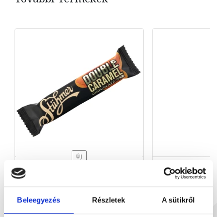
ÚJ
Dupla karamell szelet 52g
Tejcsokoládés 
Beleegyezés
Részletek
A sütikről
52 g
13