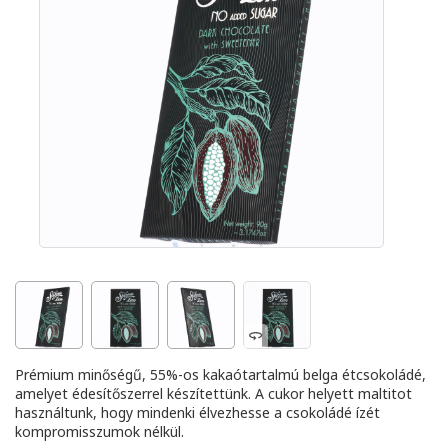
Prémium minőségű, 55%-os kakaótartalmú belga étcsokoládé,
amelyet édesítőszerrel készítettünk. A cukor helyett maltitot
használtunk, hogy mindenki élvezhesse a csokoládé ízét
kompromisszumok nélkül.