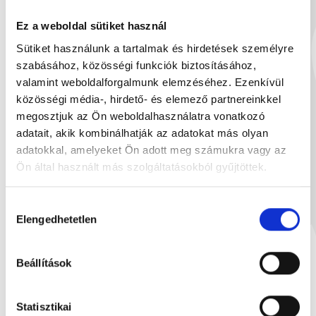
2 499 Ft
1
Ez a weboldal sütiket használ
Sütiket használunk a tartalmak és hirdetések személyre
szabásához, közösségi funkciók biztosításához,
valamint weboldalforgalmunk elemzéséhez. Ezenkívül
Neked ajánljuk
közösségi média-, hirdető- és elemező partnereinkkel
megosztjuk az Ön weboldalhasználatra vonatkozó
adatait, akik kombinálhatják az adatokat más olyan
adatokkal, amelyeket Ön adott meg számukra vagy az
Ön által használt más szolgáltatásokból gyűjtöttek.
Hozzájárulás
Elengedhetetlen
kiválasztása
Beállítások
Statisztikai