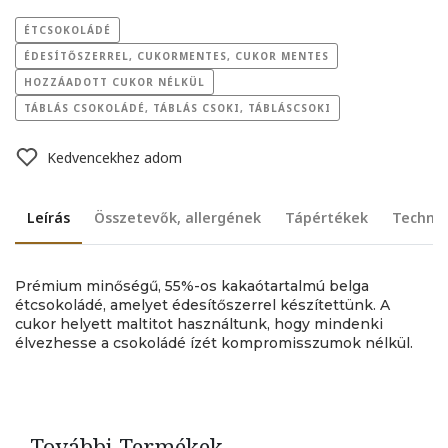
ÉTCSOKOLÁDÉ
ÉDESÍTŐSZERREL, CUKORMENTES, CUKOR MENTES
HOZZÁADOTT CUKOR NÉLKÜL
TÁBLÁS CSOKOLÁDÉ, TÁBLÁS CSOKI, TÁBLÁSCSOKI
Kedvencekhez adom
Leírás
Összetevők, allergének
Tápértékek
Technik
Prémium minőségű, 55%-os kakaótartalmú belga
étcsokoládé, amelyet édesítőszerrel készítettünk. A
cukor helyett maltitot használtunk, hogy mindenki
élvezhesse a csokoládé ízét kompromisszumok nélkül.
További Termékek