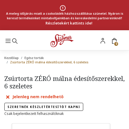
A meleg időjárás miatt a csokoládék házhozszállítása szünetel. Nyáron is
keresd termékeinket mintaboltjainkban és kereskedelmi partnereinknél!
Részletekért kattints ide!
0
Kezdőlap
Egész torták
Zsúrtorta ZÉRÓ málna édesítőszerekkel, 6 szeletes
Zsúrtorta ZÉRÓ málna édesítőszerekkel,
6 szeletes
Jelenleg nem rendelhető
SZERETNÉK KÉSZLETÉRTESÍTŐT KAPNI
Csak bejelentkezett felhasználóknak