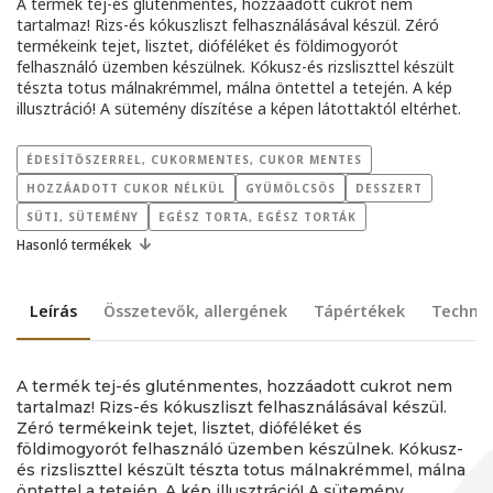
A termék tej-és gluténmentes, hozzáadott cukrot nem
tartalmaz! Rizs-és kókuszliszt felhasználásával készül. Zéró
termékeink tejet, lisztet, dióféléket és földimogyorót
felhasználó üzemben készülnek. Kókusz-és rizsliszttel készült
tészta totus málnakrémmel, málna öntettel a tetején. A kép
illusztráció! A sütemény díszítése a képen látottaktól eltérhet.
ÉDESÍTŐSZERREL, CUKORMENTES, CUKOR MENTES
HOZZÁADOTT CUKOR NÉLKÜL
GYÜMÖLCSÖS
DESSZERT
SÜTI, SÜTEMÉNY
EGÉSZ TORTA, EGÉSZ TORTÁK
Hasonló termékek
Leírás
Összetevők, allergének
Tápértékek
Technik
A termék tej-és gluténmentes, hozzáadott cukrot nem
tartalmaz! Rizs-és kókuszliszt felhasználásával készül.
Zéró termékeink tejet, lisztet, dióféléket és
földimogyorót felhasználó üzemben készülnek. Kókusz-
és rizsliszttel készült tészta totus málnakrémmel, málna
öntettel a tetején. A kép illusztráció! A sütemény