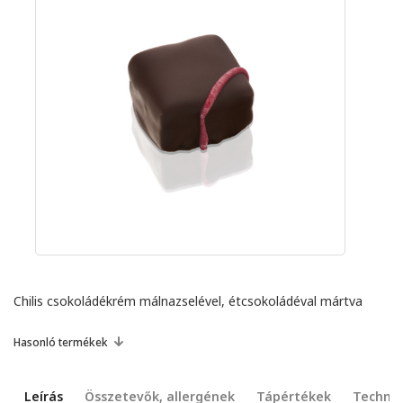
Chilis csokoládékrém málnazselével, étcsokoládéval mártva
Hasonló termékek
Leírás
Összetevők, allergének
Tápértékek
Technik