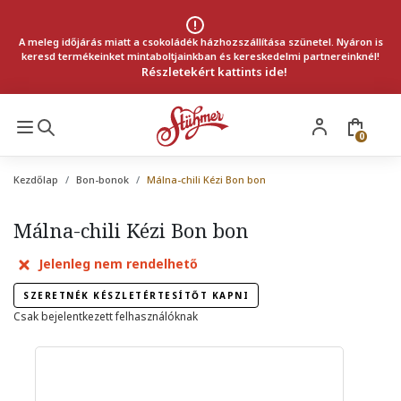
A meleg időjárás miatt a csokoládék házhozszállítása szünetel. Nyáron is
keresd termékeinket mintaboltjainkban és kereskedelmi partnereinknél!
Részletekért kattints ide!
0
Kezdőlap
Bon-bonok
Málna-chili Kézi Bon bon
Málna-chili Kézi Bon bon
Jelenleg nem rendelhető
SZERETNÉK KÉSZLETÉRTESÍTŐT KAPNI
Csak bejelentkezett felhasználóknak