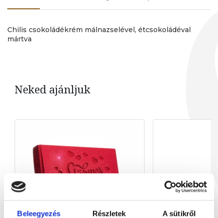
Chilis csokoládékrém málnazselével, étcsokoládéval
mártva
Neked ajánljuk
Beleegyezés
Részletek
A sütikről