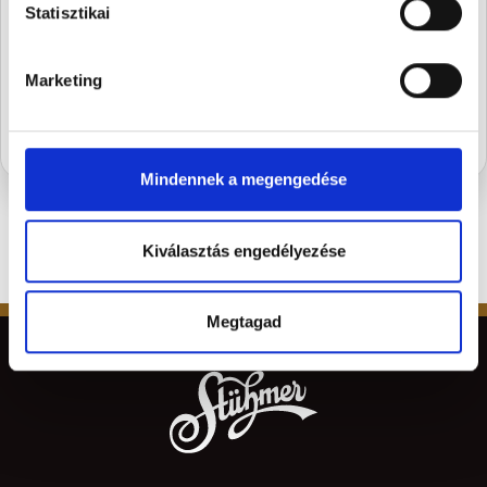
Statisztikai
szezon legédesebb újdonságairól.
Marketing
FELIRATKOZOM
Mindennek a megengedése
Kiválasztás engedélyezése
Megtagad