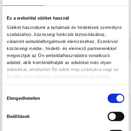
Ez a weboldal sütiket használ
Sütiket használunk a tartalmak és hirdetések személyre
szabásához, közösségi funkciók biztosításához,
valamint weboldalforgalmunk elemzéséhez. Ezenkívül
Stühmer Pillanat desszert...
Tejcsokoládé B
közösségi média-, hirdető- és elemező partnereinkkel
160 g
90
3 999 Ft
2
megosztjuk az Ön weboldalhasználatra vonatkozó
adatait, akik kombinálhatják az adatokat más olyan
adatokkal, amelyeket Ön adott meg számukra vagy az
Ön által használt más szolgáltatásokból gyűjtöttek.
Hozzájárulás
Elengedhetetlen
kiválasztása
A Stühmernél mindig
Beállítások
készül valami.
Iratkozz fel, és elsőként értesülsz a