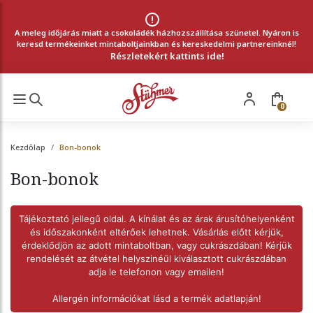
A meleg időjárás miatt a csokoládék házhozszállítása szünetel. Nyáron is
keresd termékeinket mintaboltjainkban és kereskedelmi partnereinknél!
Részletekért kattints ide!
0
Kezdőlap
Bon-bonok
Bon-bonok
Tájékoztató jellegű oldal. A kínálat és az árak árusítóhelyenként
és időszakonként eltérőek lehetnek. Vásárlás előtt kérjük,
érdeklődjön az adott mintaboltban, vagy cukrászdában! Kérjük
rendelését az átvétel helyszinéül kiválasztott cukrászdában
adja le telefonon vagy emailen!
Allergén információkat lásd a termék adatlapján!