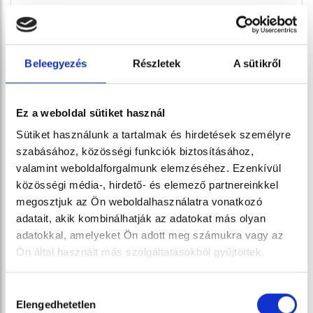
Tokaji Aszú Kézi Bon bon
Beleegyezés
Részletek
A sütikről
1000 g
21 990 Ft
Ez a weboldal sütiket használ
Sütiket használunk a tartalmak és hirdetések személyre
szabásához, közösségi funkciók biztosításához,
valamint weboldalforgalmunk elemzéséhez. Ezenkívül
közösségi média-, hirdető- és elemező partnereinkkel
megosztjuk az Ön weboldalhasználatra vonatkozó
adatait, akik kombinálhatják az adatokat más olyan
adatokkal, amelyeket Ön adott meg számukra vagy az
Ön által használt más szolgáltatásokból gyűjtöttek.
Hozzájárulás
Elengedhetetlen
kiválasztása