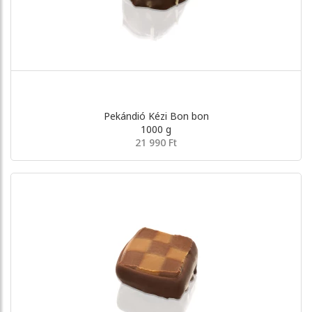
Pekándió Kézi Bon bon
1000 g
21 990 Ft