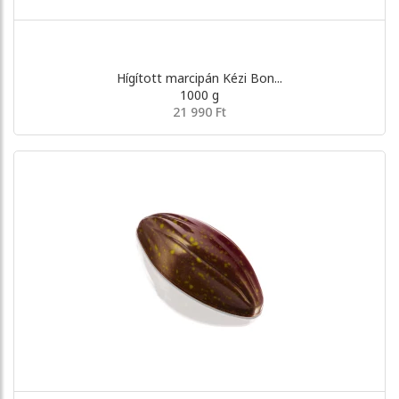
Hígított marcipán Kézi Bon...
1000 g
21 990 Ft