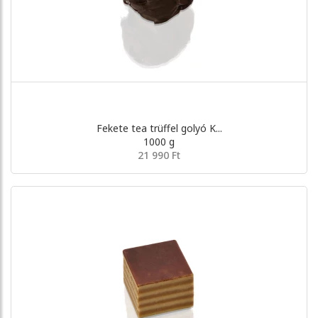
Fekete tea trüffel golyó K...
1000 g
21 990 Ft