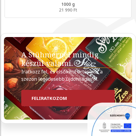
1000 g
21 990 Ft
A Stühmernél mindig
készül valami.
Iratkozz fel, és elsőként értesülsz a
szezon legédesebb újdonságairól.
FELIRATKOZOM