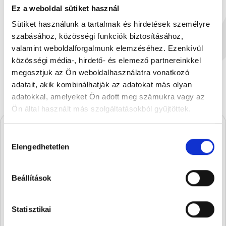
Ez a weboldal sütiket használ
Sütiket használunk a tartalmak és hirdetések személyre
Étcsokoládés trüffel kocka...
Tejcsokoládé B
szabásához, közösségi funkciók biztosításához,
13 g
90
279 Ft
2
valamint weboldalforgalmunk elemzéséhez. Ezenkívül
közösségi média-, hirdető- és elemező partnereinkkel
megosztjuk az Ön weboldalhasználatra vonatkozó
adatait, akik kombinálhatják az adatokat más olyan
adatokkal, amelyeket Ön adott meg számukra vagy az
Ön által használt más szolgáltatásokból gyűjtöttek.
Hozzájárulás
A Stühmernél mindig
Elengedhetetlen
kiválasztása
készül valami.
Iratkozz fel, és elsőként értesülsz a
Beállítások
szezon legédesebb újdonságairól.
Statisztikai
FELIRATKOZOM