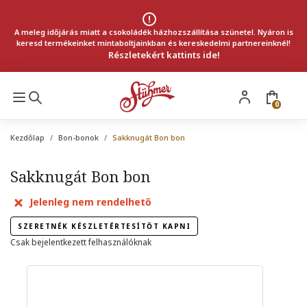
A meleg időjárás miatt a csokoládék házhozszállítása szünetel. Nyáron is
keresd termékeinket mintaboltjainkban és kereskedelmi partnereinknél!
Részletekért kattints ide!
0
Kezdőlap
Bon-bonok
Sakknugát Bon bon
Sakknugát Bon bon
Jelenleg nem rendelhető
SZERETNÉK KÉSZLETÉRTESÍTŐT KAPNI
Csak bejelentkezett felhasználóknak