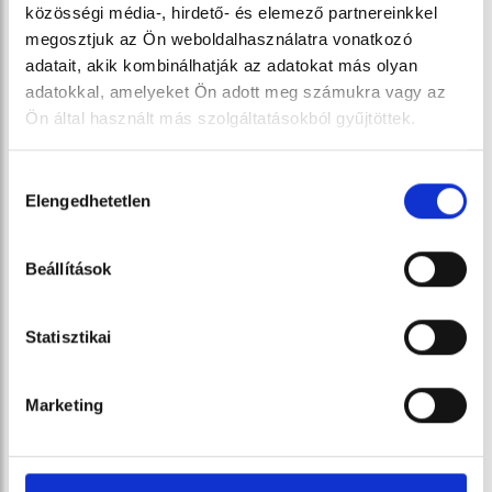
közösségi média-, hirdető- és elemező partnereinkkel
megosztjuk az Ön weboldalhasználatra vonatkozó
adatait, akik kombinálhatják az adatokat más olyan
adatokkal, amelyeket Ön adott meg számukra vagy az
Dán vajas keksz 150g Cute...
Ön által használt más szolgáltatásokból gyűjtöttek.
150 g
1 490 Ft
Hozzájárulás
Elengedhetetlen
kiválasztása
Beállítások
Statisztikai
Marketing