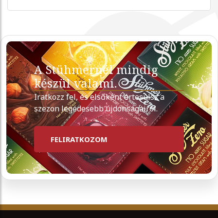
A Stühmernél mindig
készül valami.
Iratkozz fel, és elsőként értesülsz a
szezon legédesebb újdonságairól.
FELIRATKOZOM