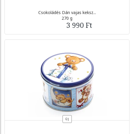
Csokoládés Dán vajas keksz...
270 g
3 990 Ft
ÚJ