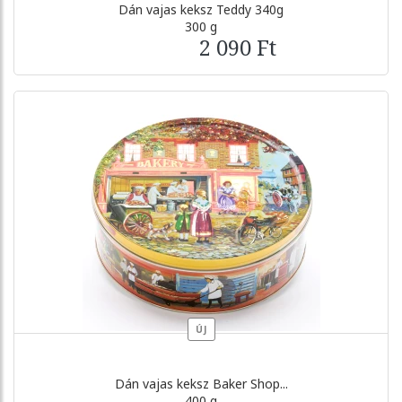
Dán vajas keksz Teddy 340g
300 g
2 090 Ft
ÚJ
Dán vajas keksz Baker Shop...
400 g