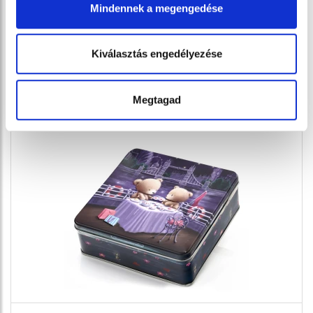
Mindennek a megengedése
Dán vajas keksz édesítősze...
Kiválasztás engedélyezése
142 g
1 590 Ft
Megtagad