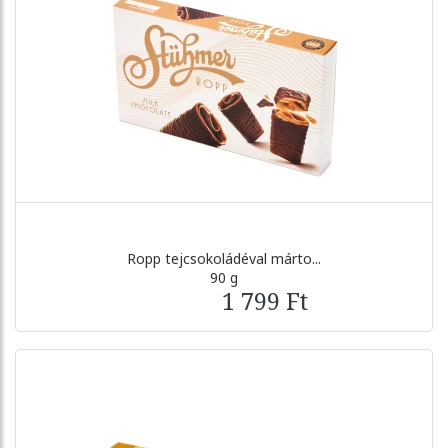
Ropp tejcsokoládéval márto...
90 g
1 799 Ft