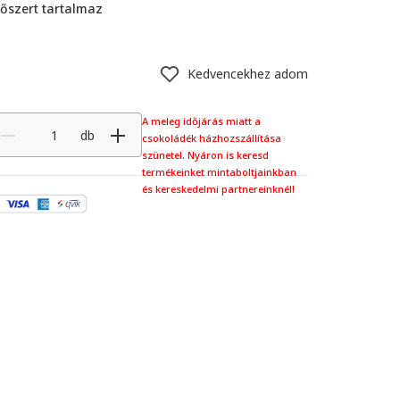
őszert tartalmaz
Kedvencekhez adom
A meleg időjárás miatt a
db
csokoládék házhozszállítása
szünetel. Nyáron is keresd
termékeinket mintaboltjainkban
és kereskedelmi partnereinknél!