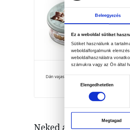
Beleegyezés
Ez a weboldal sütiket haszn
Sütiket használunk a tartal
weboldalforgalmunk elemzésé
weboldalhasználatra vonatko
számukra vagy az Ön által ha
Dán vajas keksz 150g Cute...
Cs
Hozzájárulás
150 g
Elengedhetetlen
kiválasztása
1 490 Ft
Megtagad
Neked ajánljuk