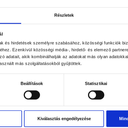
Részletek
ál
mak és hirdetések személyre szabásához, közösségi funkciók biz
hez. Ezenkívül közösségi média-, hirdető- és elemező partner
zó adatait, akik kombinálhatják az adatokat más olyan adatokka
sznált más szolgáltatásokból gyűjtöttek.
okoládés Dán vajas keksz...
Étcsokoládé édesítőszerrel.
270 g
90 g
Beállítások
Statisztikai
3 990 Ft
1 999 Ft
Kiválasztás engedélyezése
Min