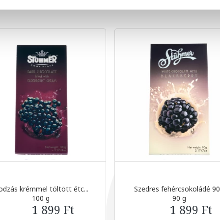
dzás krémmel töltött étc...
Szedres fehércsokoládé 9
100 g
90 g
1 899 Ft
1 899 Ft