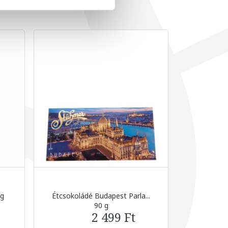
0g
Étcsokoládé Budapest Parla...
Étcsoko
90 g
2 499 Ft