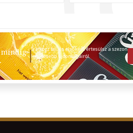
Iratkozz fel, és elsőként értesülsz a szezon
 mindig
legédesebb újdonságairól.
.