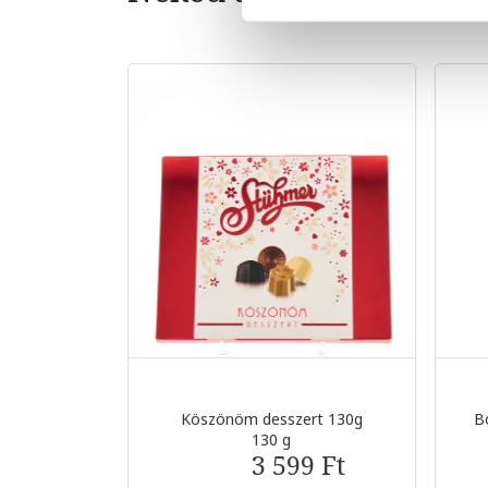
Köszönöm desszert 130g
Bo
130 g
3 599 Ft