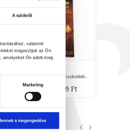
A sütikről
tosításához, valamint
einkkel megosztjuk az Ön
l, amelyeket Ön adott meg
..
Mogyorókrémes tejcsokoládé...
Stüh
100 g
Marketing
1 999 Ft
dennek a megengedése