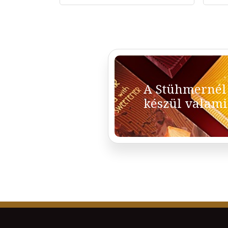
A Stühmernél
készül valami