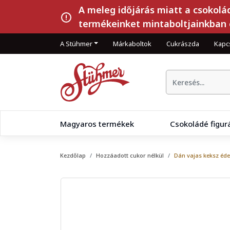
A meleg időjárás miatt a csokolá
termékeinket mintaboltjainkban 
A Stühmer
Márkaboltok
Cukrászda
Kapc
Magyaros termékek
Csokoládé figur
Kezdőlap
Hozzáadott cukor nélkül
Dán vajas keksz éde