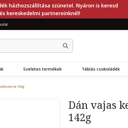
dék házhozszállítása szünetel. Nyáron is keresd
és kereskedelmi partnereinknél!
solat
ák
Szeletes termékek
Táblás csokoládék
sítőszerrel 142g
Dán vajas k
142g