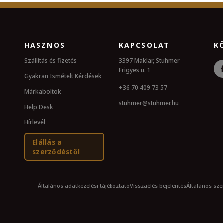
HASZNOS
KAPCSOLAT
K
Szállítás és fizetés
3397 Maklar, Stuhmer
Frigyes u. 1
Gyakran Ismételt Kérdések
+36 70 409 73 57
Márkaboltok
stuhmer@stuhmer.hu
Help Desk
Hírlevél
Elállás a
szerződéstől
Általános adatkezelési tájékoztató
Visszaélés bejelentés
Általános szer