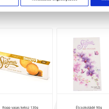
Ropp vajas keksz 130g
Étcsokoládé 90g