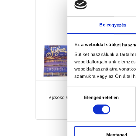
Beleegyezés
Ez a weboldal sütiket haszn
Sütiket használunk a tartal
weboldalforgalmunk elemzésé
weboldalhasználatra vonatko
számukra vagy az Ön által ha
ÚJ
Hozzájárulás
Tejcsokoládé Budapest Parl...
Ét
Elengedhetetlen
kiválasztása
90 g
2 499 Ft
Megtagad