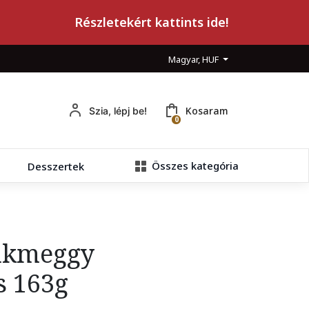
Részletekért kattints ide!
Magyar, HUF
Kosaram
Szia, lépj be!
0
Összes kategória
Desszertek
yakmeggy
s 163g