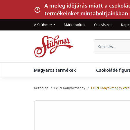
A meleg időjárás miatt a csokolá
termékeinket mintaboltjainkban 
A Stühmer
Márkaboltok
Cukrászda
Kapc
Magyaros termékek
Csokoládé figur
Kezdőlap
Lellei Konyakmeggy
Lellei Konyakmeggy étcs