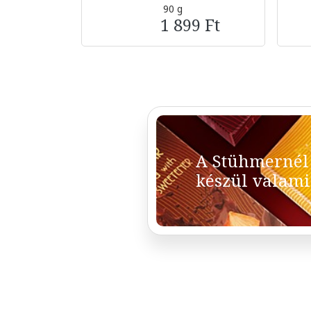
90 g
1 899 Ft
A Stühmernél
készül valami