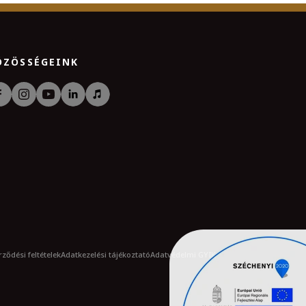
ÖZÖSSÉGEINK
ződési feltételek
Adatkezelési tájékoztató
Adatvédelmi GYIK