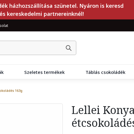
dék házhozszállítása szünetel. Nyáron is keresd
és kereskedelmi partnereinknél!
solat
ák
Szeletes termékek
Táblás csokoládék
okoládés 163g
Lellei Kon
étcsokoládé