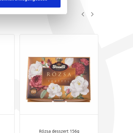
Rózsa desszert 156g
Tejcsokol