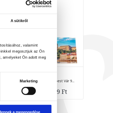
A sütikről
tosításához, valamint
einkkel megosztjuk az Ön
l, amelyeket Ön adott meg
0g
Étcsokoládé Budapest Vár 9...
Étcsokolá
Marketing
90 g
2 499 Ft
dennek a megengedése