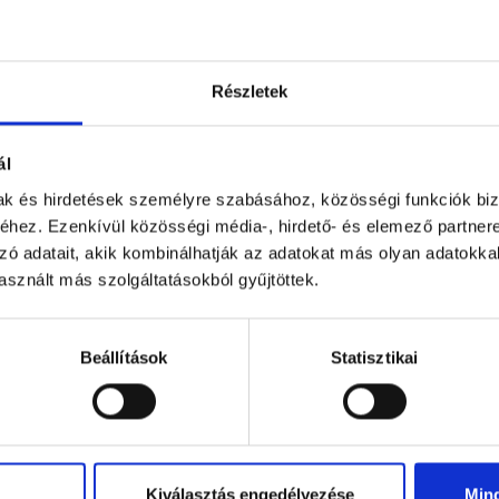
Részletek
ál
mak és hirdetések személyre szabásához, közösségi funkciók biz
hez. Ezenkívül közösségi média-, hirdető- és elemező partner
zó adatait, akik kombinálhatják az adatokat más olyan adatokka
sznált más szolgáltatásokból gyűjtöttek.
csokoládé Budapest Parla...
Százszorszép desszert 25
Beállítások
Statisztikai
90 g
250 g
2 499 Ft
7 999 Ft
Kiválasztás engedélyezése
Min