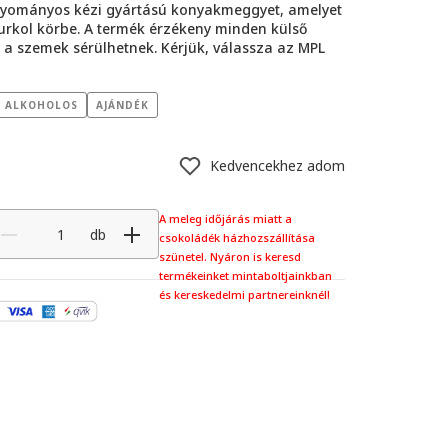
ományos kézi gyártású konyakmeggyet, amelyet
urkol körbe. A termék érzékeny minden külső
án a szemek sérülhetnek. Kérjük, válassza az MPL
ALKOHOLOS
AJÁNDÉK
Kedvencekhez adom
A meleg időjárás miatt a
db
csokoládék házhozszállítása
szünetel. Nyáron is keresd
termékeinket mintaboltjainkban
és kereskedelmi partnereinknél!