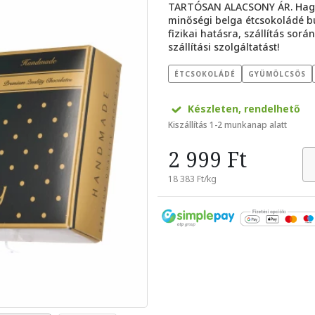
TARTÓSAN ALACSONY ÁR. Hagy
minőségi belga étcsokoládé b
fizikai hatásra, szállítás sor
szállítási szolgáltatást!
ÉTCSOKOLÁDÉ
GYÜMÖLCSÖS
Készleten, rendelhető
Kiszállítás 1-2 munkanap alatt
2 999 Ft
18 383 Ft/kg