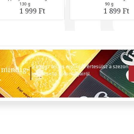
130 g
90 g
1 999 Ft
1 899 Ft
Iratkozz fel, és elsőként értesülsz a szezon
 mindig
legédesebb újdonságairól.
.