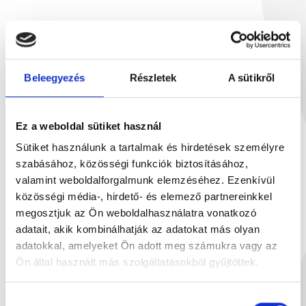
Beleegyezés
Részletek
A sütikről
Ez a weboldal sütiket használ
Sütiket használunk a tartalmak és hirdetések személyre
szabásához, közösségi funkciók biztosításához,
valamint weboldalforgalmunk elemzéséhez. Ezenkívül
közösségi média-, hirdető- és elemező partnereinkkel
megosztjuk az Ön weboldalhasználatra vonatkozó
adatait, akik kombinálhatják az adatokat más olyan
adatokkal, amelyeket Ön adott meg számukra vagy az
Ön által használt más szolgáltatásokból gyűjtöttek.
8 szögletű praliné (csokol...
Feketeribizli 
66 g
10
2 399 Ft
1
Hozzájárulás