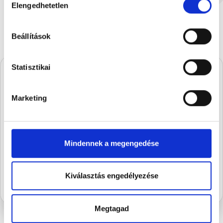
Elengedhetetlen
kiválasztása
Beállítások
Statisztikai
A Stühmernél mindig
Marketing
készül valami.
Iratkozz fel, és elsőként értesülsz a
szezon legédesebb újdonságairól.
Mindennek a megengedése
FELIRATKOZOM
Kiválasztás engedélyezése
Megtagad