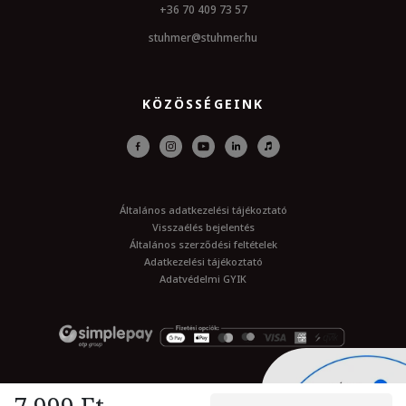
+36 70 409 73 57
stuhmer@stuhmer.hu
KÖZÖSSÉGEINK
Általános adatkezelési tájékoztató
Visszaélés bejelentés
Általános szerződési feltételek
Adatkezelési tájékoztató
Adatvédelmi GYIK
© Minden jog fenttartva 2026. stuhmer.hu