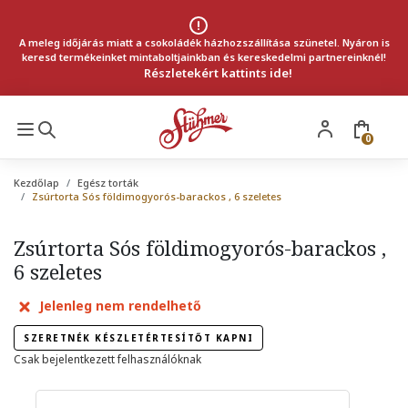
A meleg időjárás miatt a csokoládék házhozszállítása szünetel. Nyáron is
keresd termékeinket mintaboltjainkban és kereskedelmi partnereinknél!
Részletekért kattints ide!
0
Kezdőlap
Egész torták
Zsúrtorta Sós földimogyorós-barackos , 6 szeletes
Zsúrtorta Sós földimogyorós-barackos ,
6 szeletes
Jelenleg nem rendelhető
SZERETNÉK KÉSZLETÉRTESÍTŐT KAPNI
Csak bejelentkezett felhasználóknak