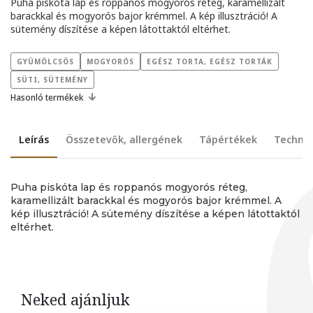
Puha piskóta lap és roppanós mogyorós réteg, karamellizált
barackkal és mogyorós bajor krémmel. A kép illusztráció! A
sütemény díszítése a képen látottaktól eltérhet.
GYÜMÖLCSÖS
MOGYORÓS
EGÉSZ TORTA, EGÉSZ TORTÁK
SÜTI, SÜTEMÉNY
Hasonló termékek
Leírás
Összetevők, allergének
Tápértékek
Technik
Puha piskóta lap és roppanós mogyorós réteg,
karamellizált barackkal és mogyorós bajor krémmel. A
kép illusztráció! A sütemény díszítése a képen látottaktól
eltérhet.
Neked ajánljuk