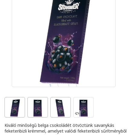
Kiváló minőségű belga csokoládét ötvöztünk savanykás
feketeribizli krémmel, amelyet valódi feketeribizli sűrítményből