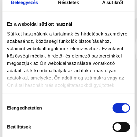
Beleegyezés
Részletek
A sütikről
Szedres fehércsokoládé 90g
Mogyorókrémmel
90 g
10
Ez a weboldal sütiket használ
1 899 Ft
1
Sütiket használunk a tartalmak és hirdetések személyre
szabásához, közösségi funkciók biztosításához,
valamint weboldalforgalmunk elemzéséhez. Ezenkívül
közösségi média-, hirdető- és elemező partnereinkkel
megosztjuk az Ön weboldalhasználatra vonatkozó
Neked ajánljuk
adatait, akik kombinálhatják az adatokat más olyan
adatokkal, amelyeket Ön adott meg számukra vagy az
Ön által használt más szolgáltatásokból gyűjtöttek.
Hozzájárulás
Elengedhetetlen
kiválasztása
Beállítások