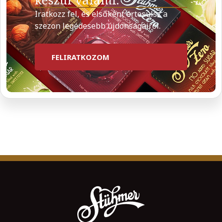
Iratkozz fel, és elsőként értesülsz a
szezon legédesebb újdonságairól.
FELIRATKOZOM