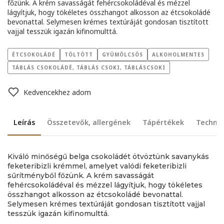
főzünk. A krém savasságát fehércsokoládéval és mézzel
lágyítjuk, hogy tökéletes összhangot alkosson az étcsokoládé
bevonattal. Selymesen krémes textúráját gondosan tisztított
vajjal tesszük igazán kifinomulttá.
ÉTCSOKOLÁDÉ
TÖLTÖTT
GYÜMÖLCSÖS
ALKOHOLMENTES
TÁBLÁS CSOKOLÁDÉ, TÁBLÁS CSOKI, TÁBLÁSCSOKI
Kedvencekhez adom
Leírás
Összetevők, allergének
Tápértékek
Technik
Kiváló minőségű belga csokoládét ötvöztünk savanykás
feketeribizli krémmel, amelyet valódi feketeribizli
sűrítményből főzünk. A krém savasságát
fehércsokoládéval és mézzel lágyítjuk, hogy tökéletes
összhangot alkosson az étcsokoládé bevonattal.
Selymesen krémes textúráját gondosan tisztított vajjal
tesszük igazán kifinomulttá.