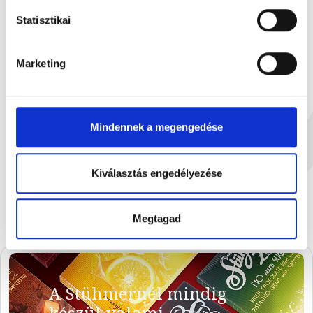
Statisztikai
Marketing
Ú
Feketeribizli krémmel tölt...
Vegyes gyümölc
Mindennek a megengedése
100 g
15
1 899 Ft
3
Kiválasztás engedélyezése
Megtagad
A Stühmernél mindig
készül valami.