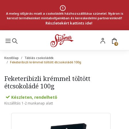
A meleg időjárás miatt a csokoládék házhozszállítása szünetel. Nyáron is
keresd termékeinket mintaboltjainkban és kereskedelmi partnereinknél!
Részletekért kattints ide!
0
Kezdőlap
Táblás csokoládék
Feketeribizli krémmel töltött étcsokoládé 100g
Feketeribizli krémmel töltött
étcsokoládé 100g
Készleten, rendelhető
Kiszállítás 1-2 munkanap alatt