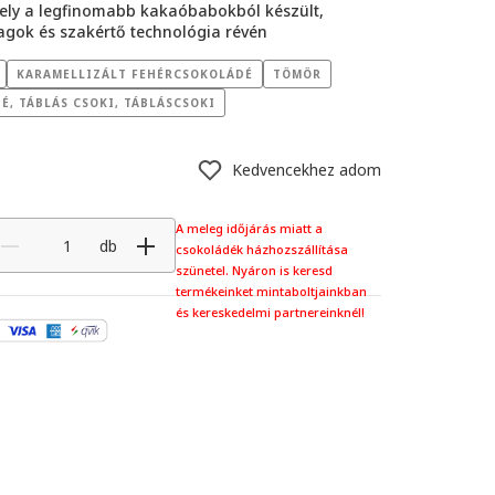
ely a legfinomabb kakaóbabokból készült,
gok és szakértő technológia révén
KARAMELLIZÁLT FEHÉRCSOKOLÁDÉ
TÖMÖR
É, TÁBLÁS CSOKI, TÁBLÁSCSOKI
Kedvencekhez adom
A meleg időjárás miatt a
db
csokoládék házhozszállítása
szünetel. Nyáron is keresd
termékeinket mintaboltjainkban
és kereskedelmi partnereinknél!