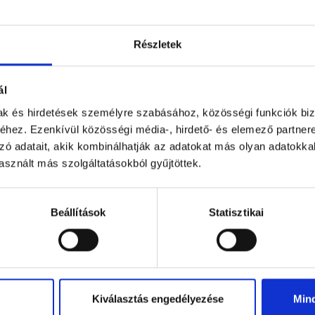
Részletek
ál
mak és hirdetések személyre szabásához, közösségi funkciók biz
hez. Ezenkívül közösségi média-, hirdető- és elemező partner
zó adatait, akik kombinálhatják az adatokat más olyan adatokka
sznált más szolgáltatásokból gyűjtöttek.
zázszorszép desszert 250g
8 szögletű praliné (csokol..
250 g
66 g
Beállítások
Statisztikai
7 999 Ft
2 399 Ft
Kiválasztás engedélyezése
Min