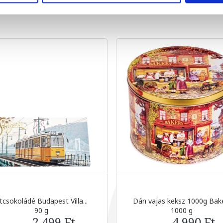
tcsokoládé Budapest Villa...
Dán vajas keksz 1000g Bake
90 g
1000 g
2 499 Ft
4 990 Ft