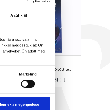
A sütikről
tosításához, valamint
einkkel megosztjuk az Ön
l, amelyeket Ön adott meg
.
Szilvás krémmel töltött te...
Étcsokolá
100 g
Marketing
1 899 Ft
dennek a megengedése