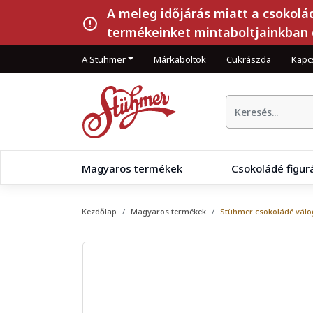
A meleg időjárás miatt a csokolá
termékeinket mintaboltjainkban 
A Stühmer
Márkaboltok
Cukrászda
Kapc
Magyaros termékek
Csokoládé figur
Kezdőlap
Magyaros termékek
Stühmer csokoládé válo