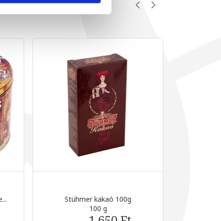
...
Stühmer kakaó 100g
Tejcso
100 g
1 650 Ft