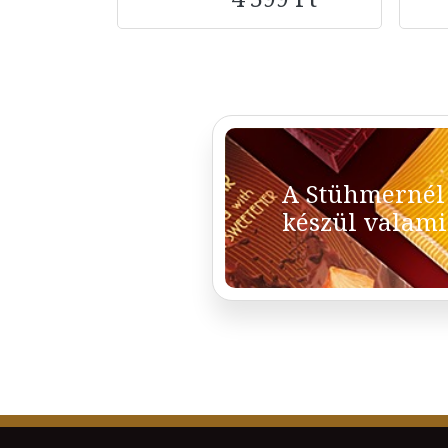
A Stühmernél
készül valami