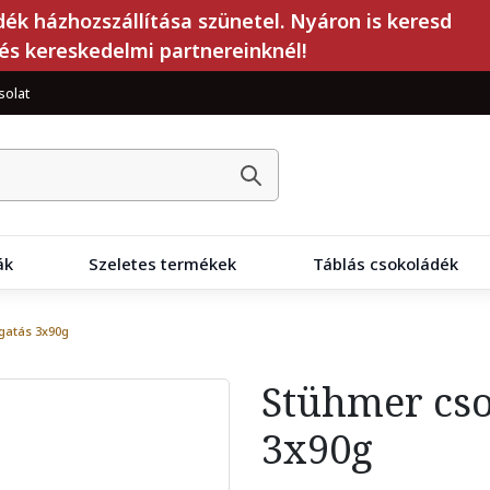
dék házhozszállítása szünetel. Nyáron is keresd
és kereskedelmi partnereinknél!
solat
ák
Szeletes termékek
Táblás csokoládék
gatás 3x90g
Stühmer cso
3x90g