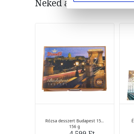
Neked ajánljuk
Rózsa desszert Budapest 15...
É
156 g
4 599 Ft