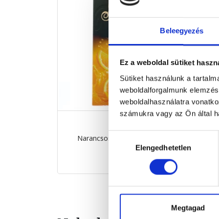
Beleegyezés
Ez a weboldal sütiket haszn
Sütiket használunk a tartal
weboldalforgalmunk elemzésé
weboldalhasználatra vonatko
számukra vagy az Ön által ha
Hozzájárulás
Narancsos étcsokoládé 90g
S
90 g
Elengedhetetlen
kiválasztása
1 899 Ft
Megtagad