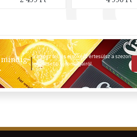
Iratkozz fel, és elsőként értesülsz a szezon
 mindig
legédesebb újdonságairól.
.