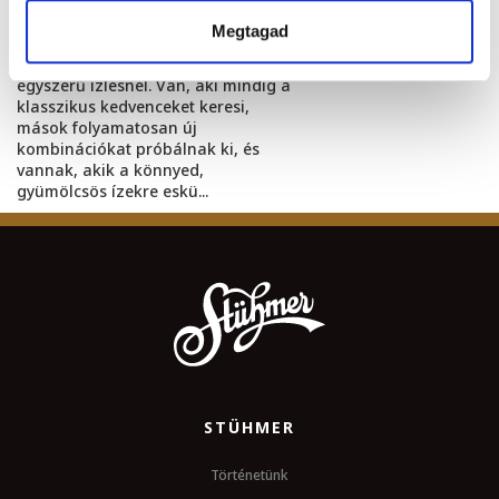
2026. május 18
Megtagad
A fagylaltválasztás sokszor több
egyszerű ízlésnél. Van, aki mindig a
klasszikus kedvenceket keresi,
mások folyamatosan új
kombinációkat próbálnak ki, és
vannak, akik a könnyed,
gyümölcsös ízekre eskü...
STÜHMER
Történetünk