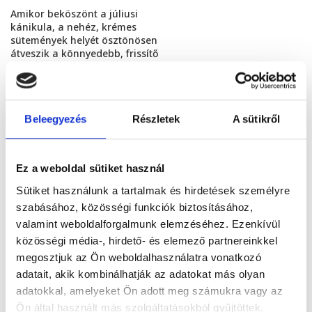
Amikor beköszönt a júliusi
kánikula, a nehéz, krémes
sütemények helyét ösztönösen
átveszik a könnyedebb, frissítő
finomságok. A minőségi csokoládé
és a friss, lédús gyümölcsök
tökéletes párost alkot...
Beleegyezés
Részletek
A sütikről
Ez a weboldal sütiket használ
Sütiket használunk a tartalmak és hirdetések személyre
szabásához, közösségi funkciók biztosításához,
valamint weboldalforgalmunk elemzéséhez. Ezenkívül
közösségi média-, hirdető- és elemező partnereinkkel
megosztjuk az Ön weboldalhasználatra vonatkozó
Amikor túl meleg van a
adatait, akik kombinálhatják az adatokat más olyan
sütéshez – hűsítő édességek
adatokkal, amelyeket Ön adott meg számukra vagy az
nyári napokra
Ön által használt más szolgáltatásokból gyűjtöttek.