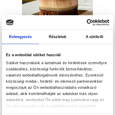
Beleegyezés
Részletek
A sütikről
FEDEZD FEL KÍNÁLATUNKAT
Ez a weboldal sütiket használ
Sütiket használunk a tartalmak és hirdetések személyre
Fedezd fel fagylaltkínálatunkat, ahol nemcsak a klasszikus
szabásához, közösségi funkciók biztosításához,
ízek kedvelői, de a különleges élményekre vágyók is
megtalálhatják kedvenc hűsítő desszertjeiket.
valamint weboldalforgalmunk elemzéséhez. Ezenkívül
közösségi média-, hirdető- és elemező partnereinkkel
Süteményeink friss és minőségi alapanyagokból készülnek,
megosztjuk az Ön weboldalhasználatra vonatkozó
amelyben cukrászmestereink minden kreativitásukat,
fantázájukat beleadták.
adatait, akik kombinálhatják az adatokat más olyan
adatokkal, amelyeket Ön adott meg számukra vagy az
A Stühmer márkaboltban pedig a méltán híres csokoládékat
Ön által használt más szolgáltatásokból gyűjtöttek.
és desszertkülönlegességeket is megvásárolhatod, amelyek
kiválóak ajándékként vagy akár csak egy szürke hétközapot