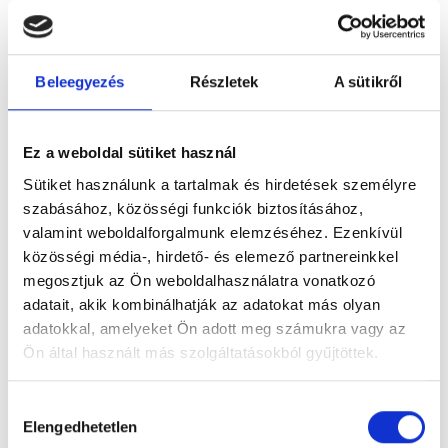
II/B. A Játék menete
Vásárlás 2025. december 12-ig, minimum nettó 200
000 Ft értékben.
Beleegyezés
Részletek
A sütikről
A vásárlók között
sorsolás dönt
az 1 db nyertes
partnercégről.
Sorsolás:
2025. december 19.
Ez a weboldal sütiket használ
Értesítés:
2025. december 20.
Sütiket használunk a tartalmak és hirdetések személyre
szabásához, közösségi funkciók biztosításához,
Csapatépítő program:
2026. január–február.
valamint weboldalforgalmunk elemzéséhez. Ezenkívül
közösségi média-, hirdető- és elemező partnereinkkel
III. A Játék időtartama és a
megosztjuk az Ön weboldalhasználatra vonatkozó
adatait, akik kombinálhatják az adatokat más olyan
nyeremények
adatokkal, amelyeket Ön adott meg számukra vagy az
Ön által használt más szolgáltatásokból gyűjtöttek.
1 db nyertes partnercég
kerül kisorsolásra.
A nyeremény
készpénzre nem váltható
.
Hozzájárulás
Elengedhetetlen
kiválasztása
Nyeremény: