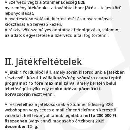
A Szervező végzi a Stühmer Édesség B2B
nyereményjátékának – a továbbiakban:
Játék
– teljes körű
lebonyolítását.
A nyertesek sorsolását, kiértesítését és a nyeremények
kiosztását a Szervező kezeli.
A résztvevők személyes adatainak feldolgozása, valamint
az adatok egyeztetése a Szervező által fog történni.
II. Játékfeltételek
A játék
1 fordulóból áll
, amely során kisorsolunk a játékban
résztvevők közül
1 vállalkozás/cég számára csapatépítő
programot 15 főre maximalizálva
, amely keretén belül
lehetőségük nyílik egy
csokoládéval párosított
borvacsorán
részt venni.
A részvételhez a játékosoknak a Stühmer Édesség B2B
webshopon vagy céges e-mail címen/telefonon keresztül
vásárlást kell lebonyolítaniuk legalább
nettó 200 000 Ft
összegben
(vagy ennél magasabb értékben)
2025.
december 12-ig
.