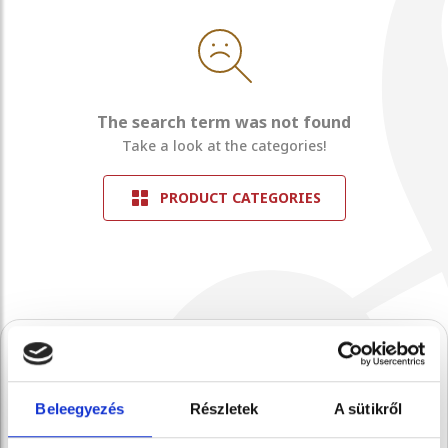
The search term was not found
Take a look at the categories!
PRODUCT CATEGORIES
A Stühmernél mindig
Beleegyezés
Részletek
A sütikről
készül valami.
Iratkozz fel, és elsőként értesülsz a