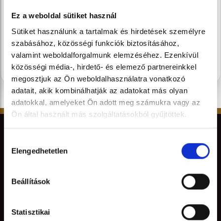
szezon legédesebb újdonságairól.
Ez a weboldal sütiket használ
Sütiket használunk a tartalmak és hirdetések személyre
SUBSCRIBE
szabásához, közösségi funkciók biztosításához,
valamint weboldalforgalmunk elemzéséhez. Ezenkívül
közösségi média-, hirdető- és elemező partnereinkkel
megosztjuk az Ön weboldalhasználatra vonatkozó
adatait, akik kombinálhatják az adatokat más olyan
adatokkal, amelyeket Ön adott meg számukra vagy az
Ön által használt más szolgáltatásokból gyűjtöttek.
Hozzájárulás
Elengedhetetlen
kiválasztása
Beállítások
STÜHMER
Statisztikai