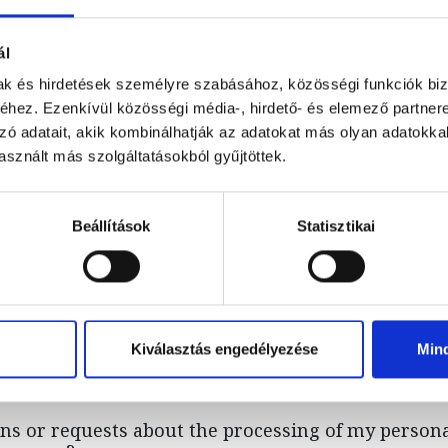
e transfer the personal data I have provided to any
ál
mak és hirdetések személyre szabásához, közösségi funkciók biz
dies do I have as a data subject?
hez. Ezenkívül közösségi média-, hirdető- és elemező partner
zó adatait, akik kombinálhatják az adatokat más olyan adatokka
sznált más szolgáltatásokból gyűjtöttek.
request the erasure, amendment, rectification of 
essed?
Beállítások
Statisztikai
or conditions involved if I ask for my data to be am
quest to be informed about how my data is being pr
Kiválasztás engedélyezése
Min
ata be stored?
ions or requests about the processing of my persona