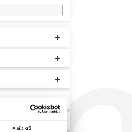
ect?
cure?
A sütikről