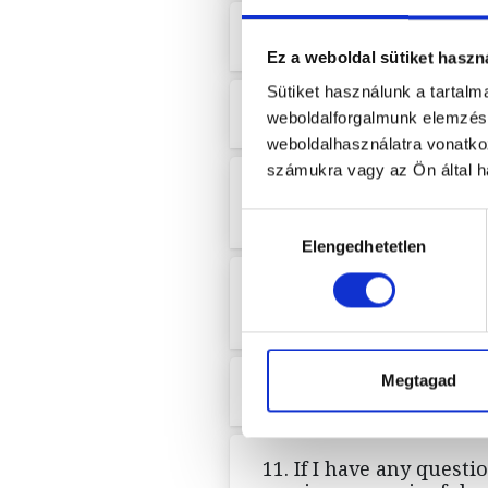
6. Does the online stor
Ez a weboldal sütiket haszn
Sütiket használunk a tartal
7. What rights and reme
weboldalforgalmunk elemzésé
weboldalhasználatra vonatko
számukra vagy az Ön által ha
8. When and how can I 
on my data being proc
Hozzájárulás
Elengedhetetlen
kiválasztása
9. Are there any costs 
erased, or if I just re
Megtagad
10. How long will my d
11. If I have any quest