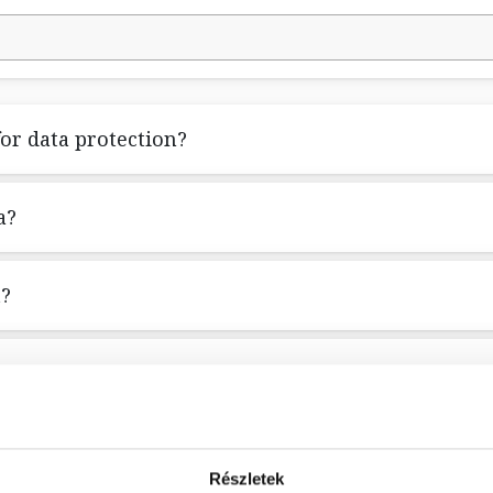
or data protection?
a?
t?
asure of my previously provided data as a data subj
provided to the online store for various reasons se
Részletek