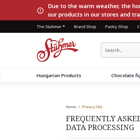
Due to the warm weather, the hom
our products in our stores and tr
The Stuhmer
Brand Shop
Pastry Shop
C
Hungarian Products
Chocolate fi
Home
Privacy FAQ
FREQUENTLY ASKED
DATA PROCESSING