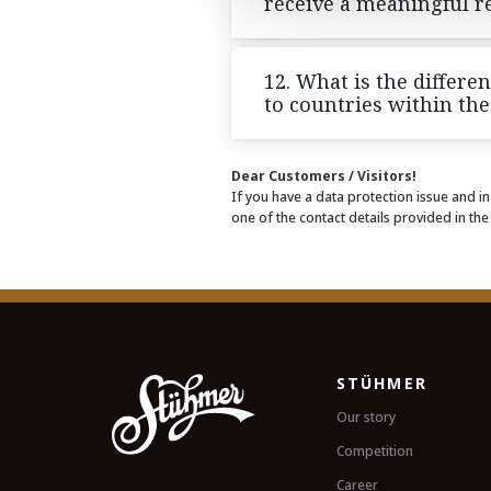
receive a meaningful r
12. What is the differe
to countries within the
Dear Customers / Visitors!
If you have a data protection issue and i
one of the contact details provided in th
STÜHMER
Our story
Competition
Career