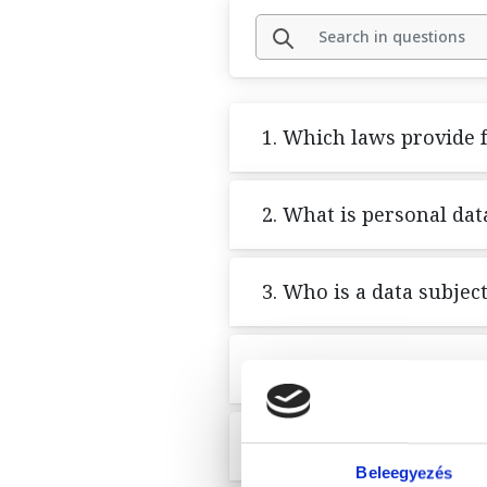
1. Which laws provide f
2. What is personal dat
3. Who is a data subjec
4. May I request the er
5. Is my personal data 
Beleegyezés