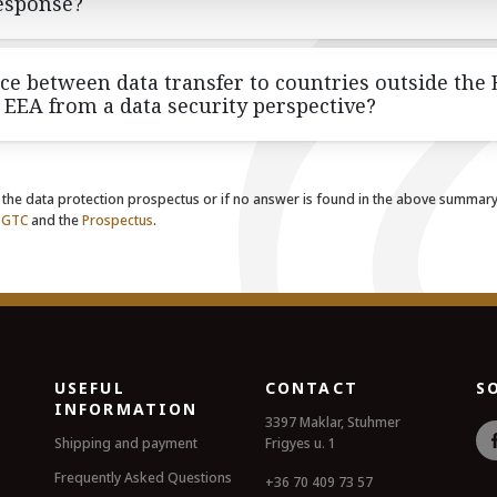
esponse?
nce between data transfer to countries outside the
 EEA from a data security perspective?
n the data protection prospectus or if no answer is found in the above summary,
e
GTC
and the
Prospectus
.
USEFUL
CONTACT
S
INFORMATION
3397 Maklar, Stuhmer
Shipping and payment
Frigyes u. 1
Frequently Asked Questions
+36 70 409 73 57