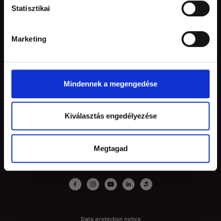
Statisztikai
Newsletter
Withdrawal from contract
Marketing
CONTACT
Mindennek a megengedése
3397 Maklar, Stuhmer Frigyes u. 1
+36 70 409 73 57
Kiválasztás engedélyezése
stuhmer@stuhmer.hu
Megtagad
SOCIAL MEDIA
Data protection notice