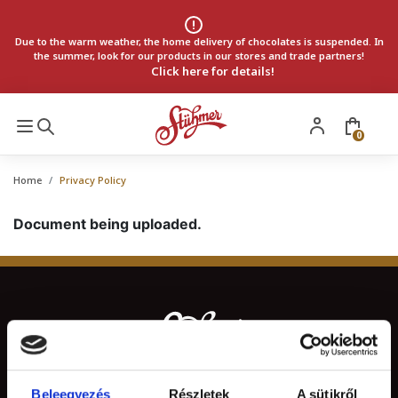
Due to the warm weather, the home delivery of chocolates is suspended. In
the summer, look for our products in our stores and trade partners!
Click here for details!
0
Home
Privacy Policy
Document being uploaded.
Beleegyezés
Részletek
A sütikről