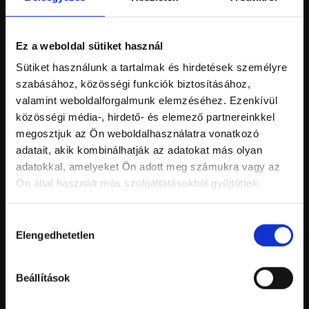
STÜHMER
Ez a weboldal sütiket használ
Our story
Sütiket használunk a tartalmak és hirdetések személyre
Competition
szabásához, közösségi funkciók biztosításához,
Career
valamint weboldalforgalmunk elemzéséhez. Ezenkívül
Press
közösségi média-, hirdető- és elemező partnereinkkel
megosztjuk az Ön weboldalhasználatra vonatkozó
Blog
adatait, akik kombinálhatják az adatokat más olyan
Contact
adatokkal, amelyeket Ön adott meg számukra vagy az
Ön által használt más szolgáltatásokból gyűjtöttek.
USEFUL INFORMATION
Hozzájárulás
Elengedhetetlen
kiválasztása
Shipping and payment
Frequently Asked Questions
Beállítások
Brand Shop
Help Desk