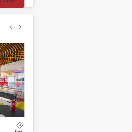
d more
Route