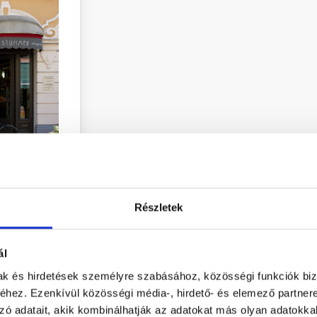
Route
Részletek
ál
d more
mak és hirdetések személyre szabásához, közösségi funkciók biz
hez. Ezenkívül közösségi média-, hirdető- és elemező partner
zó adatait, akik kombinálhatják az adatokat más olyan adatokka