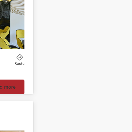
Route
d more