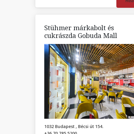
Rea
Stühmer márkabolt és
cukrászda Gobuda Mall
1032 Budapest , Bécsi út 154.
+36 70 785 5200