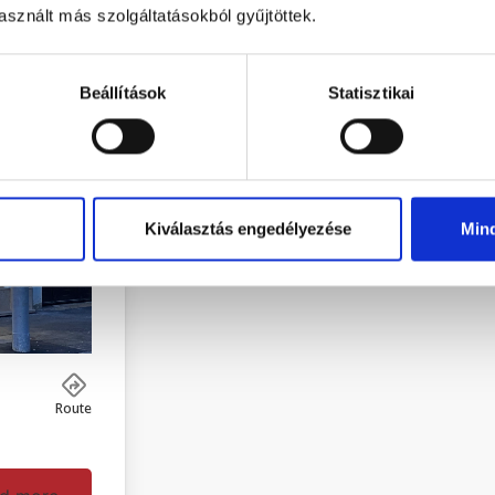
sznált más szolgáltatásokból gyűjtöttek.
Beállítások
Statisztikai
Kiválasztás engedélyezése
Min
Route