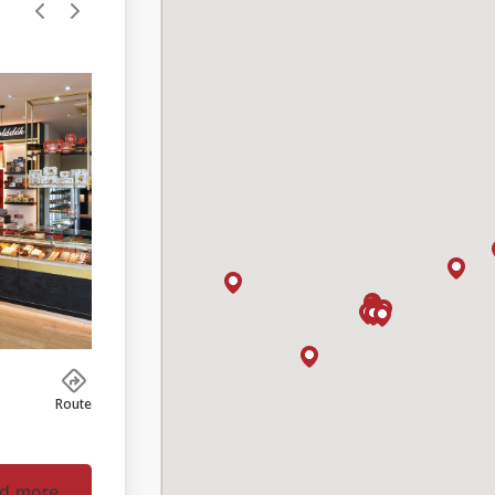
Route
d more