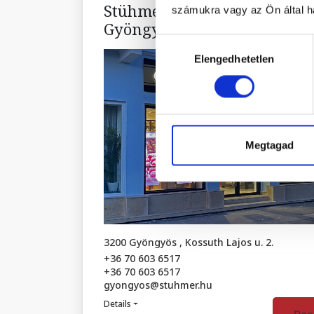
Stühmer Candy Shop –
számukra vagy az Ön által ha
Gyöngyös
Hozzájárulás
Elengedhetetlen
kiválasztása
Megtagad
3200 Gyöngyös , Kossuth Lajos u. 2.
+36 70 603 6517
+36 70 603 6517
gyongyos@stuhmer.hu
Details