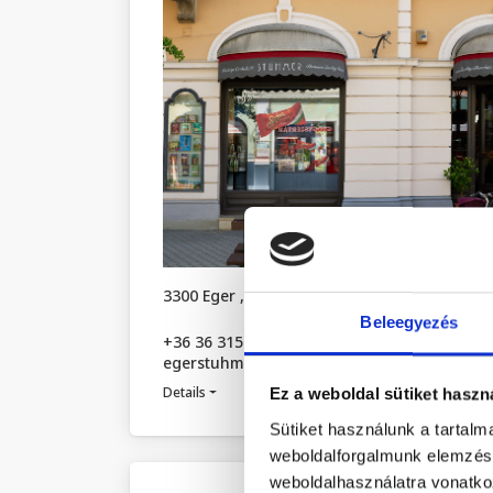
3300 Eger , Széchenyi István utca 12.
Beleegyezés
+36 36 315 723
egerstuhmer@stuhmer.hu
Details
Ez a weboldal sütiket haszn
Rea
Sütiket használunk a tartal
weboldalforgalmunk elemzésé
weboldalhasználatra vonatko