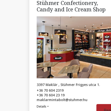
Stühmer Confectionery,
Candy and Ice Cream Shop
3397 Maklár , Stühmer Frigyes utca 1.
+36 70 604 2319
+36 70 604 23 19
maklarmintabolt@stuhmer.hu
Details
Rea