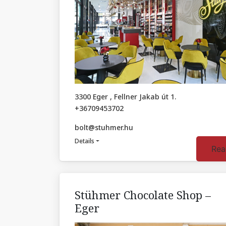
3300 Eger , Fellner Jakab út 1.
+36709453702
bolt@stuhmer.hu
Details
Rea
Stühmer Chocolate Shop –
Eger