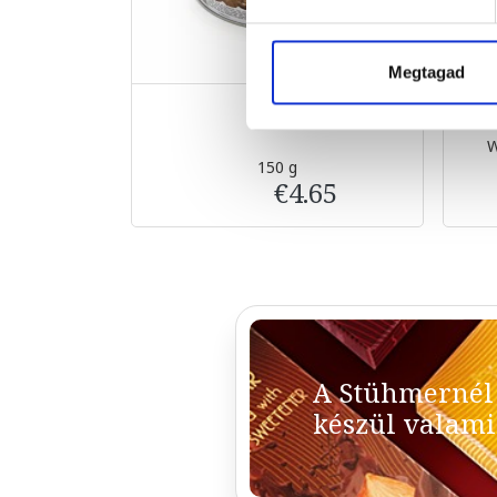
Megtagad
W
150 g
€4.65
A Stühmernél
készül valami