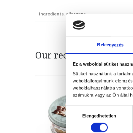
Ingredients, allergens
Beleegyezés
Our recommendation
Ez a weboldal sütiket haszn
Sütiket használunk a tartal
weboldalforgalmunk elemzésé
weboldalhasználatra vonatko
számukra vagy az Ön által ha
Hozzájárulás
Elengedhetetlen
kiválasztása