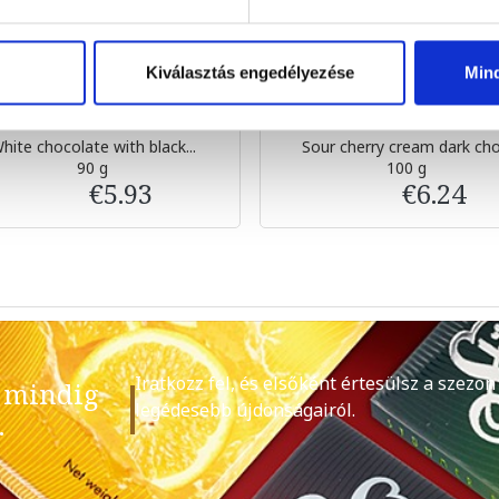
Kiválasztás engedélyezése
Min
hite chocolate with black...
Sour cherry cream dark cho.
90 g
100 g
€5.93
€6.24
Iratkozz fel, és elsőként értesülsz a szezon
 mindig
legédesebb újdonságairól.
.