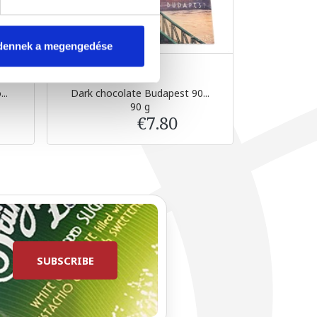
dennek a megengedése
..
Dark chocolate Budapest 90...
Milk choc
90 g
€7.80
SUBSCRIBE