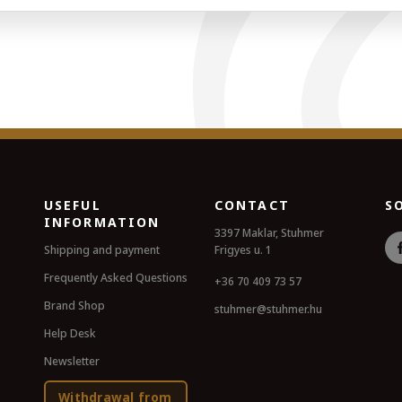
USEFUL
CONTACT
S
INFORMATION
3397 Maklar, Stuhmer
Shipping and payment
Frigyes u. 1
Frequently Asked Questions
+36 70 409 73 57
Brand Shop
stuhmer@stuhmer.hu
Help Desk
Newsletter
Withdrawal from