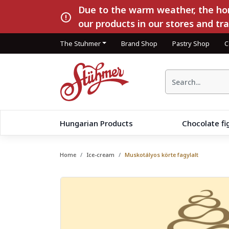
Due to the warm weather, the hom
our products in our stores and tr
The Stuhmer
Brand Shop
Pastry Shop
C
Hungarian Products
Chocolate fi
Home
Ice-cream
Muskotályos körte fagylalt