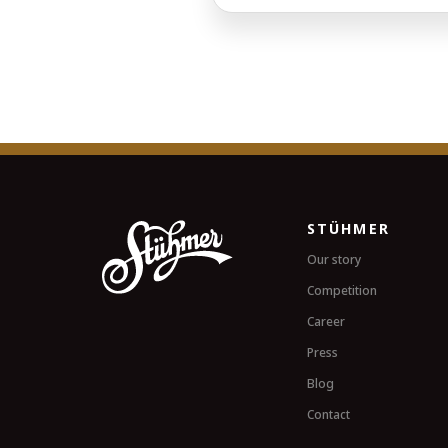
STÜHMER
Our story
Competition
Career
Press
Blog
Contact