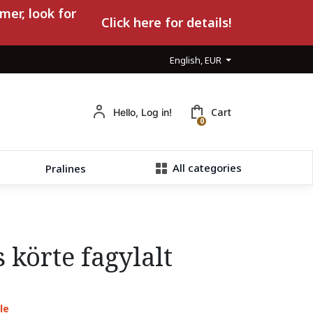
mer, look for
Click here for details!
English, EUR
Cart
Hello, Log in!
0
All categories
Pralines
 körte fagylalt
le