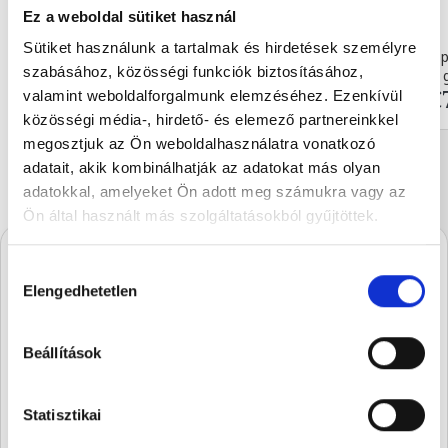
Ez a weboldal sütiket használ
Sütiket használunk a tartalmak és hirdetések személyre
Caramelized white chocolat...
Szilvás Betyár pr
szabásához, közösségi funkciók biztosításához,
90 g
135 
€5.93
€
valamint weboldalforgalmunk elemzéséhez. Ezenkívül
közösségi média-, hirdető- és elemező partnereinkkel
megosztjuk az Ön weboldalhasználatra vonatkozó
adatait, akik kombinálhatják az adatokat más olyan
adatokkal, amelyeket Ön adott meg számukra vagy az
Ön által használt más szolgáltatásokból gyűjtöttek.
Hozzájárulás
A Stühmernél mindig
Elengedhetetlen
kiválasztása
készül valami.
Iratkozz fel, és elsőként értesülsz a
Beállítások
szezon legédesebb újdonságairól.
Statisztikai
SUBSCRIBE