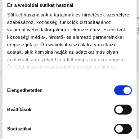
Ez a weboldal sütiket használ
Sütiket használunk a tartalmak és hirdetések személyre
Caramelized white chocolat...
Moments praline 
szabásához, közösségi funkciók biztosításához,
90 g
100 
€5.93
€
valamint weboldalforgalmunk elemzéséhez. Ezenkívül
közösségi média-, hirdető- és elemező partnereinkkel
megosztjuk az Ön weboldalhasználatra vonatkozó
adatait, akik kombinálhatják az adatokat más olyan
adatokkal, amelyeket Ön adott meg számukra vagy az
Ön által használt más szolgáltatásokból gyűjtöttek.
Hozzájárulás
A Stühmernél mindig
Elengedhetetlen
kiválasztása
készül valami.
Iratkozz fel, és elsőként értesülsz a
Beállítások
szezon legédesebb újdonságairól.
Statisztikai
SUBSCRIBE