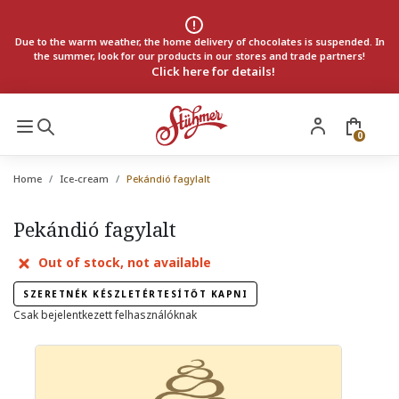
Due to the warm weather, the home delivery of chocolates is suspended. In
the summer, look for our products in our stores and trade partners!
Click here for details!
0
Home
Ice-cream
Pekándió fagylalt
Pekándió fagylalt
Out of stock, not available
SZERETNÉK KÉSZLETÉRTESÍTŐT KAPNI
Csak bejelentkezett felhasználóknak