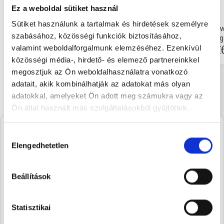
Ez a weboldal sütiket használ
Sütiket használunk a tartalmak és hirdetések személyre
Dark chocolate w
szabásához, közösségi funkciók biztosításához,
160 g
90 g
€11.76
€
valamint weboldalforgalmunk elemzéséhez. Ezenkívül
közösségi média-, hirdető- és elemező partnereinkkel
megosztjuk az Ön weboldalhasználatra vonatkozó
adatait, akik kombinálhatják az adatokat más olyan
adatokkal, amelyeket Ön adott meg számukra vagy az
Ön által használt más szolgáltatásokból gyűjtöttek.
Hozzájárulás
A Stühmernél mindig
Elengedhetetlen
kiválasztása
készül valami.
Iratkozz fel, és elsőként értesülsz a
Beállítások
szezon legédesebb újdonságairól.
Statisztikai
SUBSCRIBE