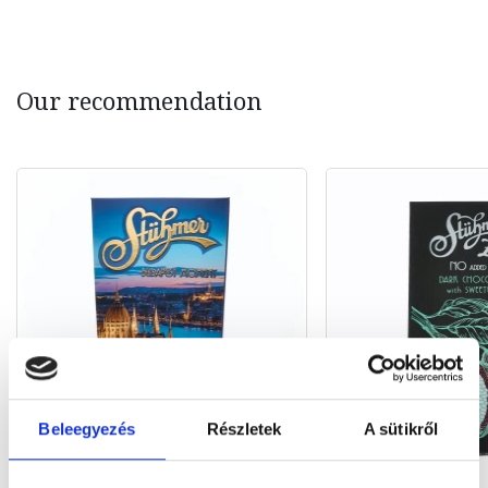
Our recommendation
Beleegyezés
Részletek
A sütikről
NEW