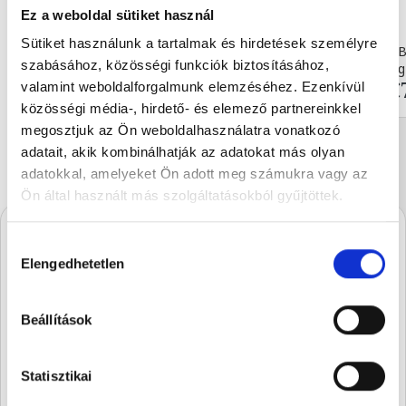
Ez a weboldal sütiket használ
Sütiket használunk a tartalmak és hirdetések személyre
Milk chocolate Budapest Ch...
Dark chocolate B
szabásához, közösségi funkciók biztosításához,
90 g
90 g
€7.80
€
valamint weboldalforgalmunk elemzéséhez. Ezenkívül
közösségi média-, hirdető- és elemező partnereinkkel
megosztjuk az Ön weboldalhasználatra vonatkozó
adatait, akik kombinálhatják az adatokat más olyan
adatokkal, amelyeket Ön adott meg számukra vagy az
Ön által használt más szolgáltatásokból gyűjtöttek.
Hozzájárulás
A Stühmernél mindig
Elengedhetetlen
kiválasztása
készül valami.
Iratkozz fel, és elsőként értesülsz a
Beállítások
szezon legédesebb újdonságairól.
Statisztikai
SUBSCRIBE