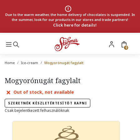
Due to the warm weather, the home delivery of chocolates is suspended. In
the summer, look for our products in our stores and trade partners!
Click here for details!
0
Home
Ice-cream
Mogyorónugát fagylalt
Mogyorónugát fagylalt
Out of stock, not available
SZERETNÉK KÉSZLETÉRTESÍTŐT KAPNI
Csak bejelentkezett felhasználóknak