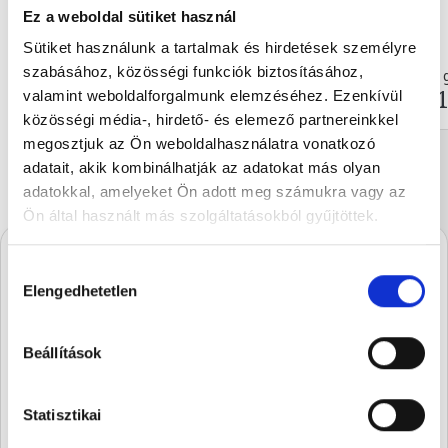
Ez a weboldal sütiket használ
Sütiket használunk a tartalmak és hirdetések személyre
Elder cream dark chocolate...
szabásához, közösségi funkciók biztosításához,
100 g
540 
€5.93
€1
valamint weboldalforgalmunk elemzéséhez. Ezenkívül
közösségi média-, hirdető- és elemező partnereinkkel
megosztjuk az Ön weboldalhasználatra vonatkozó
adatait, akik kombinálhatják az adatokat más olyan
adatokkal, amelyeket Ön adott meg számukra vagy az
Ön által használt más szolgáltatásokból gyűjtöttek.
Hozzájárulás
A Stühmernél mindig
Elengedhetetlen
kiválasztása
készül valami.
Iratkozz fel, és elsőként értesülsz a
Beállítások
szezon legédesebb újdonságairól.
Statisztikai
SUBSCRIBE