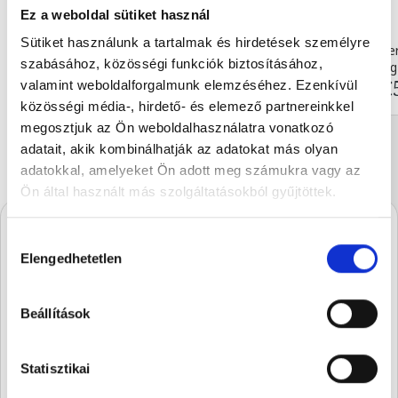
Ez a weboldal sütiket használ
Sütiket használunk a tartalmak és hirdetések személyre
Milk chocolate with sweete...
Moments flower
szabásához, közösségi funkciók biztosításához,
90 g
60 g
€6.24
€
valamint weboldalforgalmunk elemzéséhez. Ezenkívül
közösségi média-, hirdető- és elemező partnereinkkel
megosztjuk az Ön weboldalhasználatra vonatkozó
adatait, akik kombinálhatják az adatokat más olyan
adatokkal, amelyeket Ön adott meg számukra vagy az
Ön által használt más szolgáltatásokból gyűjtöttek.
Hozzájárulás
A Stühmernél mindig
Elengedhetetlen
kiválasztása
készül valami.
Iratkozz fel, és elsőként értesülsz a
Beállítások
szezon legédesebb újdonságairól.
Statisztikai
SUBSCRIBE