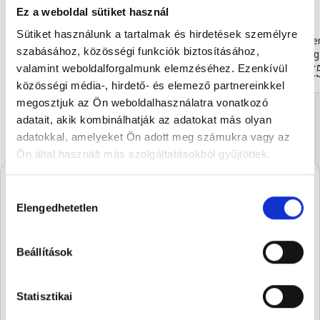
Ez a weboldal sütiket használ
Sütiket használunk a tartalmak és hirdetések személyre
Thank You pralines 130g
Moments flower
szabásához, közösségi funkciók biztosításához,
130 g
60 g
€11.24
€
valamint weboldalforgalmunk elemzéséhez. Ezenkívül
közösségi média-, hirdető- és elemező partnereinkkel
megosztjuk az Ön weboldalhasználatra vonatkozó
adatait, akik kombinálhatják az adatokat más olyan
adatokkal, amelyeket Ön adott meg számukra vagy az
Ön által használt más szolgáltatásokból gyűjtöttek.
Hozzájárulás
A Stühmernél mindig
Elengedhetetlen
kiválasztása
készül valami.
Iratkozz fel, és elsőként értesülsz a
Beállítások
szezon legédesebb újdonságairól.
Statisztikai
SUBSCRIBE